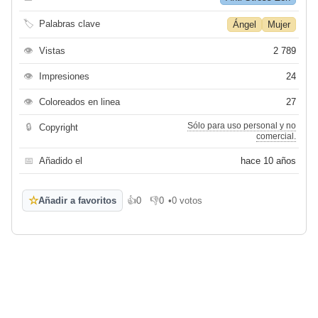
🏷
Palabras clave
Ángel
Mujer
👁
Vistas
2 789
👁
Impresiones
24
👁
Coloreados en linea
27
Sólo para uso personal y no
🔒
Copyright
comercial.
📅
Añadido el
hace 10 años
☆
Añadir a favoritos
👍
0
👎
0
•
0 votos
Me gusta
No me gusta