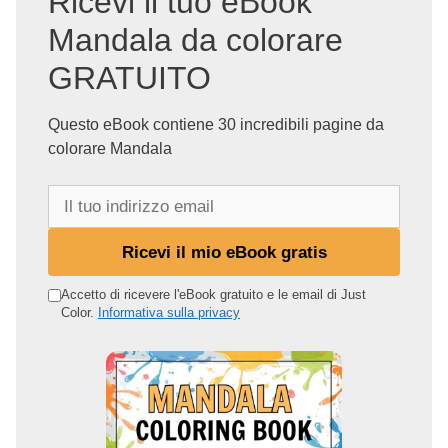
Ricevi il tuo eBook
Mandala da colorare
GRATUITO
Questo eBook contiene 30 incredibili pagine da
colorare Mandala
I
l
t
Ricevi il mio eBook gratis
u
o
Accetto di ricevere l'eBook gratuito e le email di Just
Color.
Informativa sulla privacy
i
n
d
i
r
i