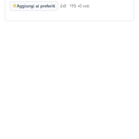
☆
Aggiungi ai preferiti
👍
0
👎
0
•
0 voti
Mi piace
Non mi piace