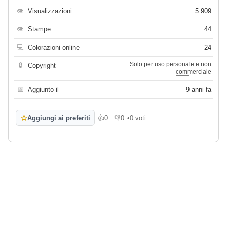
👁
Visualizzazioni
5 909
👁
Stampe
44
💻
Colorazioni online
24
Solo per uso personale e non
🔒
Copyright
commerciale
📅
Aggiunto il
9 anni fa
☆
Aggiungi ai preferiti
👍
0
👎
0
•
0 voti
Mi piace
Non mi piace