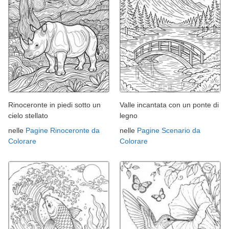
Rinoceronte in piedi sotto un
Valle incantata con un ponte di
cielo stellato
legno
nelle
Pagine Rinoceronte da
nelle
Pagine Scenario da
Colorare
Colorare