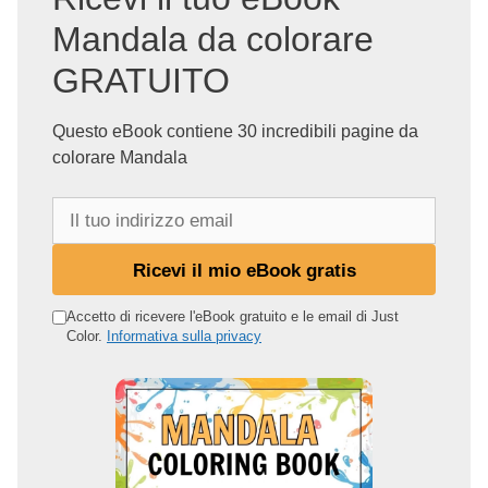
Mandala da colorare
GRATUITO
Questo eBook contiene 30 incredibili pagine da
colorare Mandala
I
l
t
Ricevi il mio eBook gratis
u
o
Accetto di ricevere l'eBook gratuito e le email di Just
Color.
Informativa sulla privacy
i
n
d
i
r
i