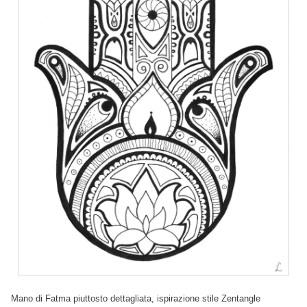
Mano di Fatma piuttosto dettagliata, ispirazione stile Zentangle