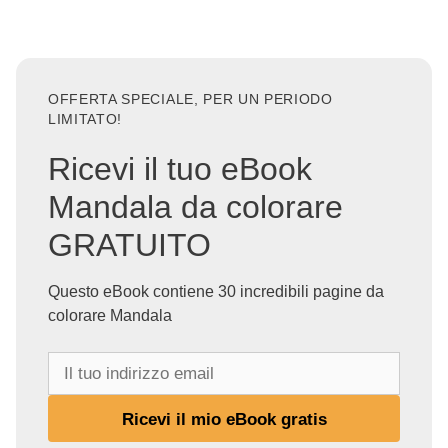
OFFERTA SPECIALE, PER UN PERIODO
LIMITATO!
Ricevi il tuo eBook
Mandala da colorare
GRATUITO
Questo eBook contiene 30 incredibili pagine da
colorare Mandala
I
l
t
Ricevi il mio eBook gratis
u