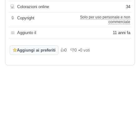
💻
Colorazioni online
34
Solo per uso personale e non
🔒
Copyright
commerciale
📅
Aggiunto il
11 anni fa
☆
Aggiungi ai preferiti
👍
0
👎
0
•
0 voti
Mi piace
Non mi piace