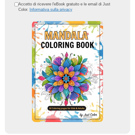
o
Accetto di ricevere l'eBook gratuito e le email di Just
Color.
Informativa sulla privacy
i
n
d
i
r
i
z
z
o
e
m
a
i
l