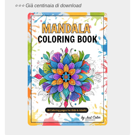
⭐️⭐️⭐️ Già centinaia di download