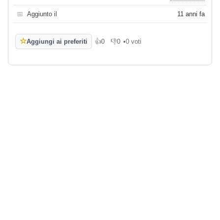
📅
Aggiunto il
11 anni fa
☆
Aggiungi ai preferiti
👍
0
👎
0
•
0 voti
Mi piace
Non mi piace