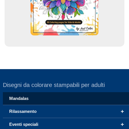
a
i
l
Disegni da colorare stampabili per adulti
Mandalas
+
Rilassamento
+
Eventi speciali