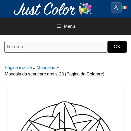
Vai
al
contenuto
Menu
Pagina iniziale
»
Mandalas
»
Mandala da scaricare gratis-23 (Pagina da Colorare)