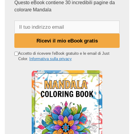
Questo eBook contiene 30 incredibili pagine da
colorare Mandala
I
l
t
Ricevi il mio eBook gratis
u
o
Accetto di ricevere l'eBook gratuito e le email di Just
Color.
Informativa sulla privacy
i
n
d
i
r
i
z
z
o
e
m