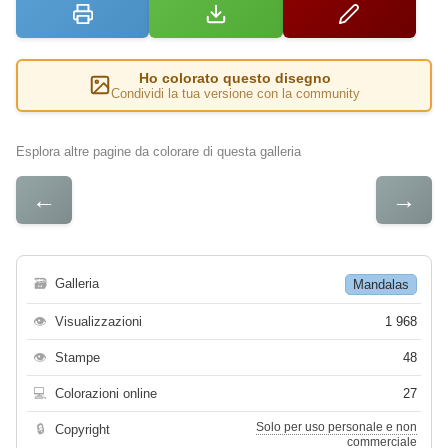
Ho colorato questo disegno
Condividi la tua versione con la community
Esplora altre pagine da colorare di questa galleria
←
→
🗃
Galleria
Mandalas
👁
Visualizzazioni
1 968
👁
Stampe
48
💻
Colorazioni online
27
Solo per uso personale e non
🔒
Copyright
commerciale