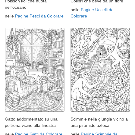
Poisson koi che nuota
Colibrì che beve da un fiore
nell'oceano
nelle
Pagine Uccelli da
nelle
Pagine Pesci da Colorare
Colorare
Gatto addormentato su una
Scimmie nella giungla vicino a
poltrona vicino alla finestra
una piramide azteca
nelle
Pagine Gatti da Colorare
nelle
Pagine Scimmie da