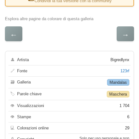
Condividi la tua versione con la community
Esplora altre pagine da colorare di questa galleria
←
→
👤
Artista
Bigredlynx
🔗
Fonte
123rf
🗃
Galleria
Mandalas
🏷
Parole chiave
Maschera
👁
Visualizzazioni
1 704
👁
Stampe
6
💻
Colorazioni online
29
Solo per uso personale e non