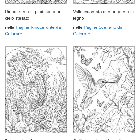
Rinoceronte in piedi sotto un
Valle incantata con un ponte di
cielo stellato
legno
nelle
Pagine Rinoceronte da
nelle
Pagine Scenario da
Colorare
Colorare