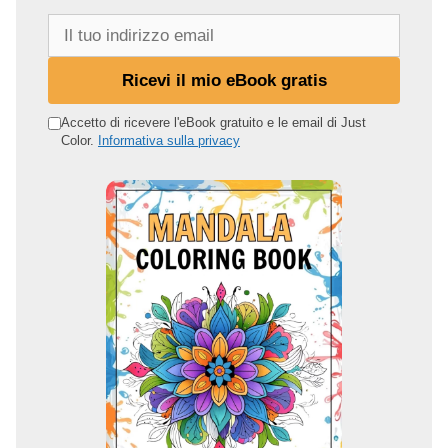
I
l
t
Ricevi il mio eBook gratis
u
o
Accetto di ricevere l'eBook gratuito e le email di Just
Color.
Informativa sulla privacy
i
n
d
i
r
i
z
z
o
e
m
a
i