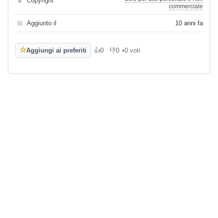
🔒
Copyright
commerciale
📅
Aggiunto il
10 anni fa
☆
Aggiungi ai preferiti
👍
0
👎
0
•
0 voti
Mi piace
Non mi piace