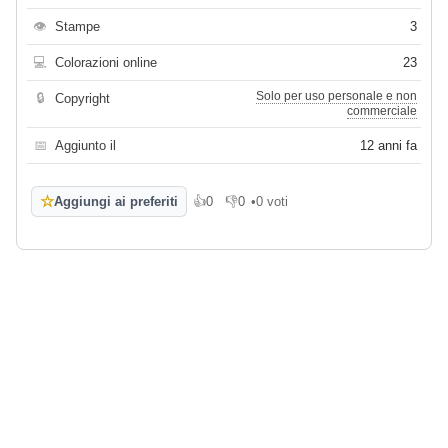
👁
Stampe
3
💻
Colorazioni online
23
Solo per uso personale e non
🔒
Copyright
commerciale
📅
Aggiunto il
12 anni fa
☆
Aggiungi ai preferiti
👍
0
👎
0
•
0 voti
Mi piace
Non mi piace