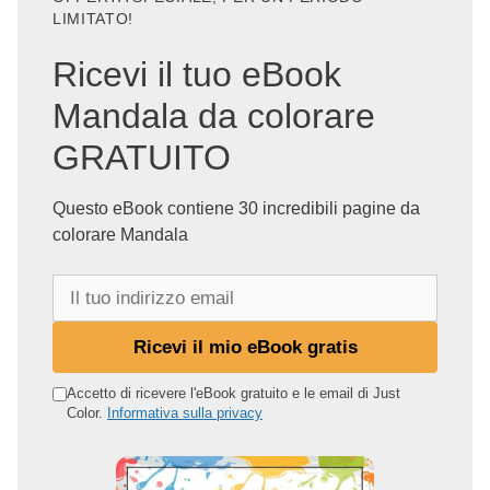
LIMITATO!
Ricevi il tuo eBook
Mandala da colorare
GRATUITO
Questo eBook contiene 30 incredibili pagine da
colorare Mandala
I
l
t
Ricevi il mio eBook gratis
u
o
Accetto di ricevere l'eBook gratuito e le email di Just
Color.
Informativa sulla privacy
i
n
d