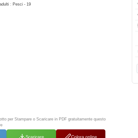
dulti : Pesci - 19
 sotto per Stampare o Scaricare in PDF gratuitamente questo
re
Scaricare
Colora online