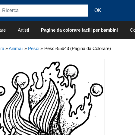
are
Artisti
Pagine da colorare facili per bambini
Co
ra
»
Animali
»
Pesci
»
Pesci-55943 (Pagina da Colorare)