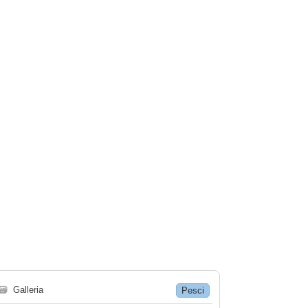
🗃
Galleria
Pesci