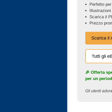
Perfetto per
Illustrazioni
Scarica il P
Prezzo prom
Scarica il
Tutti gli 
🎉 Offerta sp
per un period
Gli utenti adora