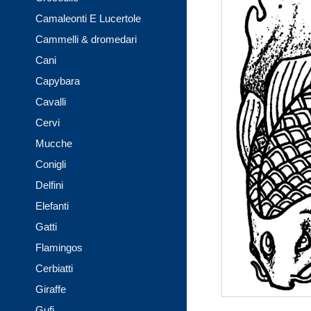
Camaleonti E Lucertole
Cammelli & dromedari
Cani
Capybara
Cavalli
Cervi
Mucche
Conigli
Delfini
Elefanti
Gatti
Flamingos
Cerbiatti
Giraffe
Gufi