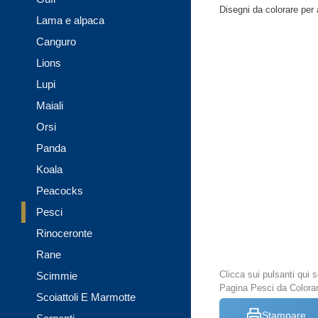
Disegni da colorare per a
Lama e alpaca
Canguro
Lions
Lupi
Maiali
Orsi
Panda
Koala
Peacocks
Pesci
Rinoceronte
Rane
Clicca sui pulsanti qui
Scimmie
Pagina Pesci da Colora
Scoiattoli E Marmotte
Stampare