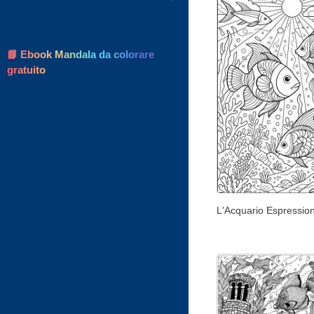
📘 Ebook Mandala da colorare
gratuito
L'Acquario Espression