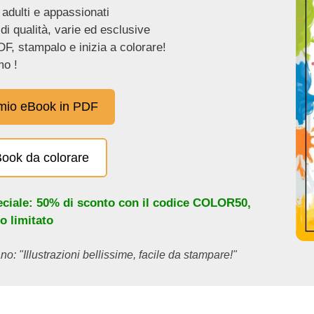
 adulti e appassionati
 di qualità, varie ed esclusive
DF, stampalo e inizia a colorare!
o !
 mio eBook in PDF
eBook da colorare
eciale: 50% di sconto con il codice
COLOR50
,
o limitato
no: "Illustrazioni bellissime, facile da stampare!"