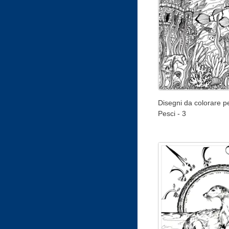
Disegni da colorare pe
Pesci - 3