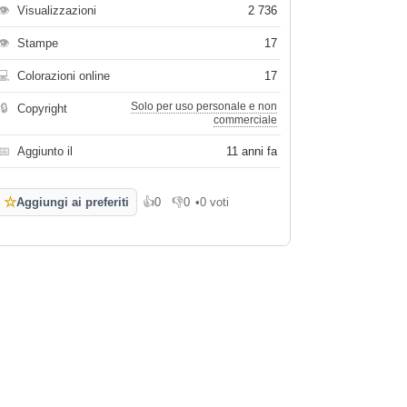
👁
Visualizzazioni
2 736
👁
Stampe
17
💻
Colorazioni online
17
Solo per uso personale e non
🔒
Copyright
commerciale
📅
Aggiunto il
11 anni fa
☆
Aggiungi ai preferiti
👍
0
👎
0
•
0 voti
Mi piace
Non mi piace