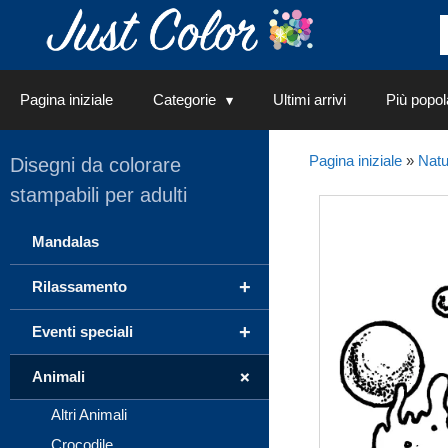
Vai
al
contenuto
Pagina iniziale
Categorie
Ultimi arrivi
Più popol
Pagina iniziale
»
Natu
Disegni da colorare
stampabili per adulti
Mandalas
+
Rilassamento
+
Eventi speciali
+
Animali
Altri Animali
Crocodile