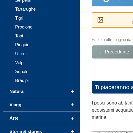
Serpenti
Tartarughe
Tigri
Procione
Topi
Esplora altre pagine da 
Pinguini
←
Precedente
Uccelli
Volpi
Squali
Bradipi
Ti piaceranno 
+
Natura
I pesci sono abitant
+
Viaggi
ecosistemi acquatici
marina.
+
Arte
+
Storia & stories