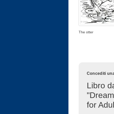
The otter
Concediti una
Libro d
"Dream
for Adul