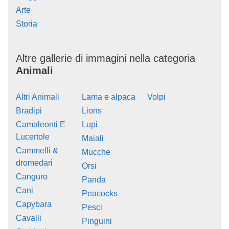
Arte
Storia
Altre gallerie di immagini nella categoria
Animali
Altri Animali
Lama e alpaca
Volpi
Bradipi
Lions
Camaleonti E
Lupi
Lucertole
Maiali
Cammelli &
Mucche
dromedari
Orsi
Canguro
Panda
Cani
Peacocks
Capybara
Pesci
Cavalli
Pinguini