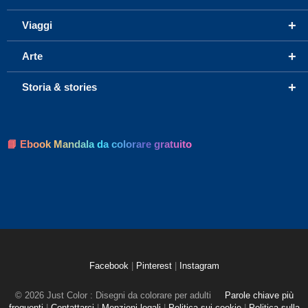
+
Viaggi
+
Arte
+
Storia & stories
📘 Ebook Mandala da colorare gratuito
Facebook
|
Pinterest
|
Instagram
© 2026 Just Color : Disegni da colorare per adulti
Parole chiave più