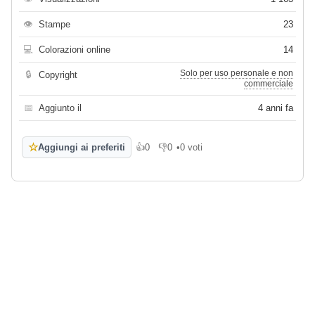
👁
Stampe
23
💻
Colorazioni online
14
Solo per uso personale e non
🔒
Copyright
commerciale
📅
Aggiunto il
4 anni fa
☆
Aggiungi ai preferiti
👍
0
👎
0
•
0 voti
Mi piace
Non mi piace