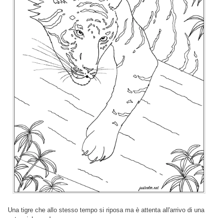
Una tigre che allo stesso tempo si riposa ma è attenta all'arrivo di una