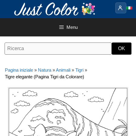
Vai
al
contenuto
Menu
Pagina iniziale
»
Natura
»
Animali
»
Tigri
»
Tigre elegante (Pagina Tigri da Colorare)