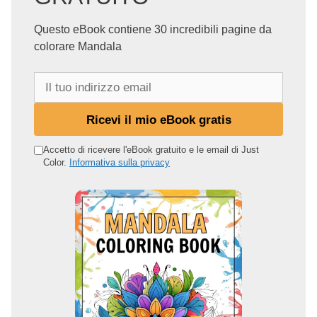
Questo eBook contiene 30 incredibili pagine da
colorare Mandala
I
l
t
Ricevi il mio eBook gratis
u
o
Accetto di ricevere l'eBook gratuito e le email di Just
Color.
Informativa sulla privacy
i
n
d
i
r
i
z
z
o