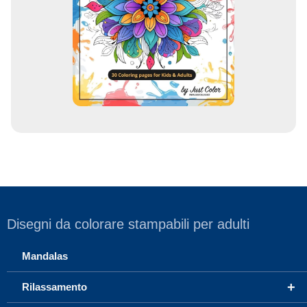
e
m
a
i
l
Disegni da colorare stampabili per adulti
Mandalas
+
Rilassamento