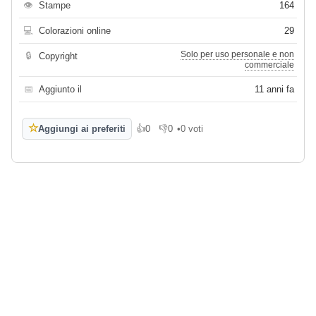
👁
Stampe
164
💻
Colorazioni online
29
Solo per uso personale e non
🔒
Copyright
commerciale
📅
Aggiunto il
11 anni fa
☆
Aggiungi ai preferiti
👍
0
👎
0
•
0 voti
Mi piace
Non mi piace