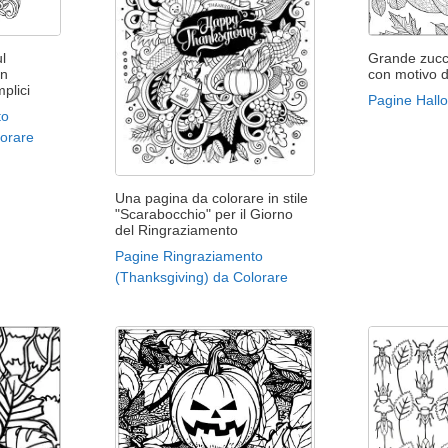
l
Grande zucc
un
con motivo d
plici
Pagine Hall
to
lorare
Una pagina da colorare in stile
"Scarabocchio" per il Giorno
del Ringraziamento
Pagine Ringraziamento
(Thanksgiving) da Colorare