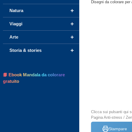
Disegni da colorare per a
+
Natura
+
Viaggi
+
Arte
+
Storia & stories
📘 Ebook Mandala da colorare
gratuito
Clicca sui pulsanti qui
Pagina Anti-stress / Ze
Stampare