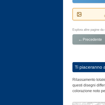
Esplora altre pagine da 
←
Precedente
Ti piaceranno 
Rilassamento totale
questi disegni diff
colorazione noto per