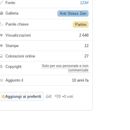
🔗
Fonte
123rf
🗃
Galleria
Anti Stress Zen
🏷
Parole chiave
Partire
👁
Visualizzazioni
2 648
👁
Stampe
12
💻
Colorazioni online
27
Solo per uso personale e non
🔒
Copyright
commerciale
📅
Aggiunto il
10 anni fa
☆
Aggiungi ai preferiti
👍
0
👎
0
•
0 voti
Mi piace
Non mi piace