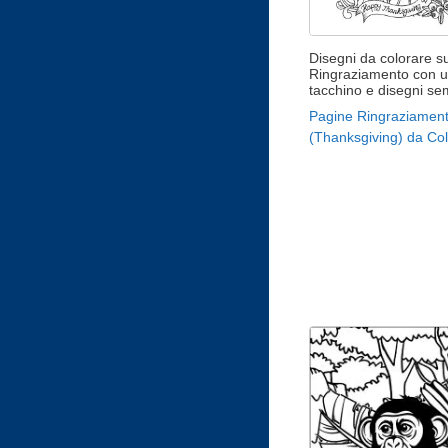
Disegni da colorare su
Ringraziamento con 
tacchino e disegni sem
Pagine Ringraziamen
(Thanksgiving) da Co