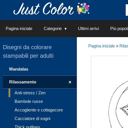
Vai
al
contenuto
Pagina iniziale
Categorie
Ultimi arrivi
Più popol
Pagina iniziale
»
Rila
Disegni da colorare
stampabili per adulti
Mandalas
+
Rilassamento
Anti-stress / Zen
Bambole russe
Accogliente e cottagecore
Cacciatore di sogni
Thick outlines