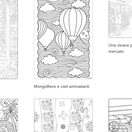
Una vivace 
mercato
Mongolfiere e cieli ammalianti