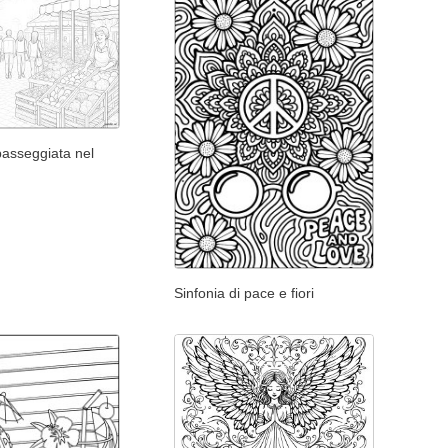
passeggiata nel
Sinfonia di pace e fiori