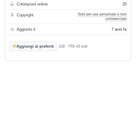
💻
Colorazioni online
25
Solo per uso personale e non
🔒
Copyright
commerciale
📅
Aggiunto il
7 anni fa
☆
Aggiungi ai preferiti
👍
0
👎
0
•
0 voti
Mi piace
Non mi piace