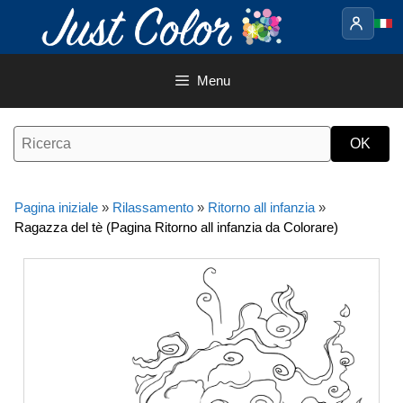
Vai
al
contenuto
Menu
Pagina iniziale
»
Rilassamento
»
Ritorno all infanzia
»
Ragazza del tè (Pagina Ritorno all infanzia da Colorare)