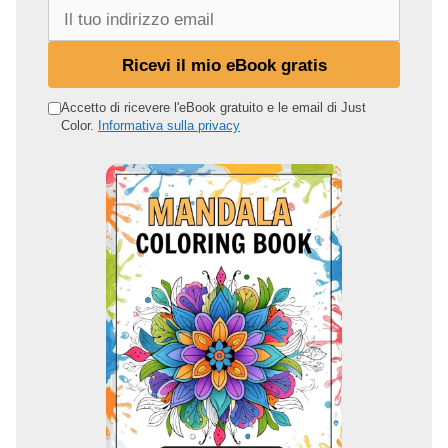
I
l
t
Ricevi il mio eBook gratis
u
o
Accetto di ricevere l'eBook gratuito e le email di Just
Color.
Informativa sulla privacy
i
n
d
i
r
i
z
z
o
e
m
a
i
l