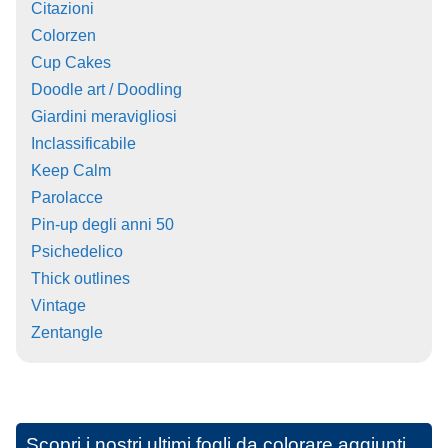
Citazioni
Colorzen
Cup Cakes
Doodle art / Doodling
Giardini meravigliosi
Inclassificabile
Keep Calm
Parolacce
Pin-up degli anni 50
Psichedelico
Thick outlines
Vintage
Zentangle
Scopri i nostri ultimi fogli da colorare aggiunti