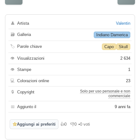
👤
Artista
Valentin
🗃
Galleria
Indiano Damerica
🏷
Parole chiave
Capo
Skull
👁
Visualizzazioni
2 634
👁
Stampe
1
💻
Colorazioni online
23
Solo per uso personale e non
🔒
Copyright
commerciale
📅
Aggiunto il
9 anni fa
☆
Aggiungi ai preferiti
👍
0
👎
0
•
0 voti
Mi piace
Non mi piace