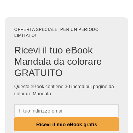
OFFERTA SPECIALE, PER UN PERIODO
LIMITATO!
Ricevi il tuo eBook
Mandala da colorare
GRATUITO
Questo eBook contiene 30 incredibili pagine da
colorare Mandala
I
l
t
Ricevi il mio eBook gratis
u