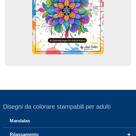
e
m
a
i
l
Disegni da colorare stampabili per adulti
Mandalas
+
Rilassamento