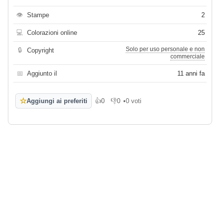
👁
Stampe
2
💻
Colorazioni online
25
Solo per uso personale e non
🔒
Copyright
commerciale
📅
Aggiunto il
11 anni fa
☆
Aggiungi ai preferiti
👍
0
👎
0
•
0 voti
Mi piace
Non mi piace