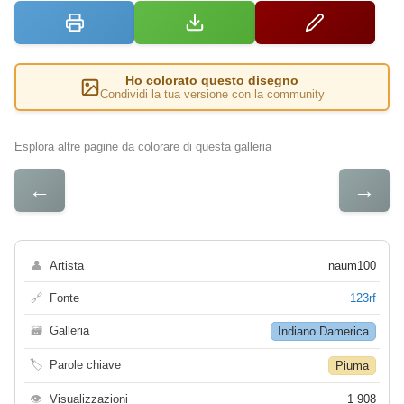
Ho colorato questo disegno
Condividi la tua versione con la community
Esplora altre pagine da colorare di questa galleria
←
→
👤
Artista
naum100
🔗
Fonte
123rf
🗃
Galleria
Indiano Damerica
🏷
Parole chiave
Piuma
👁
Visualizzazioni
1 908