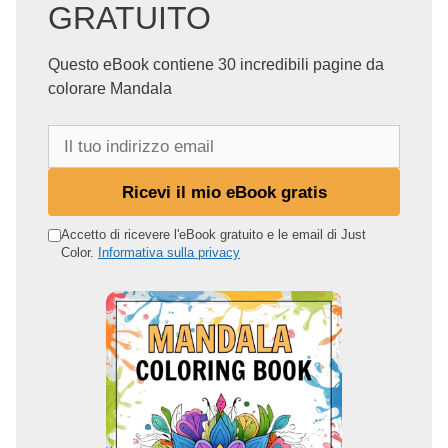
GRATUITO
Questo eBook contiene 30 incredibili pagine da
colorare Mandala
I
l
t
Ricevi il mio eBook gratis
u
o
Accetto di ricevere l'eBook gratuito e le email di Just
Color.
Informativa sulla privacy
i
n
d
i
r
i
z
z
o