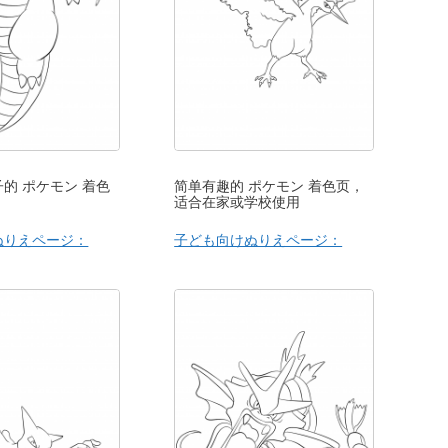
的 ポケモン 着色
简单有趣的 ポケモン 着色页，
适合在家或学校使用
ぬりえページ：
子ども向けぬりえページ：