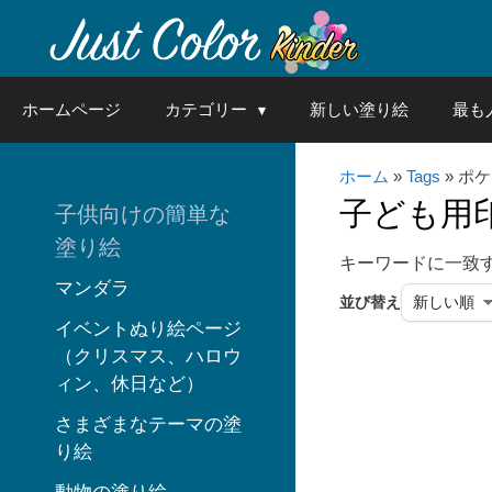
Skip
to
content
ホームページ
カテゴリー
新しい塗り絵
最も
ホーム
»
Tags
» ポ
子ども用
子供向けの簡単な
塗り絵
キーワードに一致
マンダラ
並び替え
イベントぬり絵ページ
（クリスマス、ハロウ
ィン、休日など）
さまざまなテーマの塗
り絵