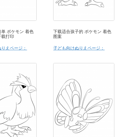
单 ポケモン 着色
下载适合孩子的 ポケモン 着色
下载打印
图案
ぬりえページ：
子ども向けぬりえページ：