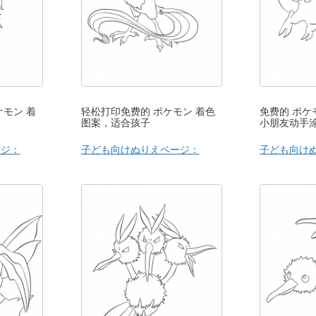
ケモン 着
轻松打印免费的 ポケモン 着色
免费的 ポケ
图案，适合孩子
小朋友动手
ージ：
子ども向けぬりえページ：
子ども向け