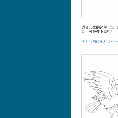
适合儿童的简单 ポケ
页，可免费下载打印
子ども向けぬりえペ