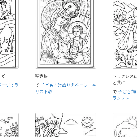
クダ
聖家族
ヘラクレス
と共に
ページ：ラ
で
子ども向けぬりえページ：キ
リスト教
で
子ども向
ラクレス