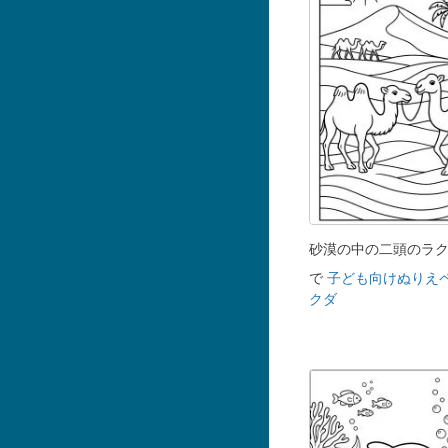
砂漠の中の二頭のラ
で
子ども向けぬりえ
クダ