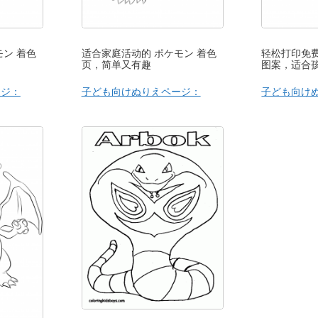
モン 着色
适合家庭活动的 ポケモン 着色
轻松打印免费
页，简单又有趣
图案，适合
ージ：
子ども向けぬりえページ：
子ども向け