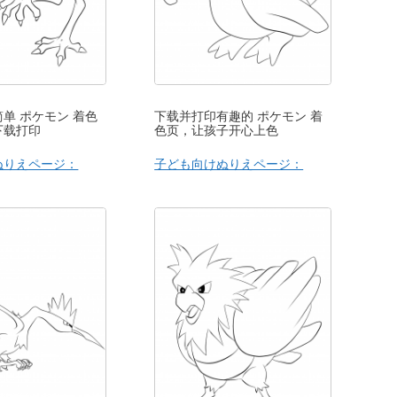
单 ポケモン 着色
下载并打印有趣的 ポケモン 着
下载打印
色页，让孩子开心上色
ぬりえページ：
子ども向けぬりえページ：