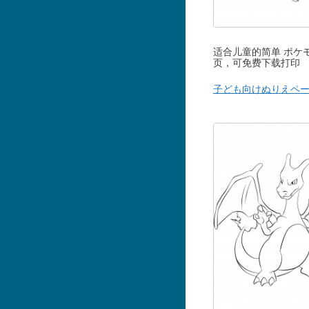
适合儿童的简单 ポケ
页，可免费下载打印
子ども向けぬりえペ