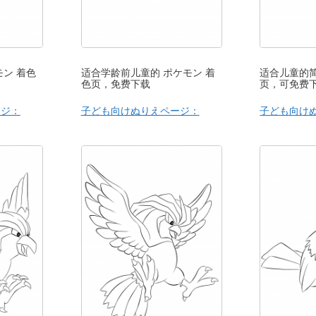
モン 着色
适合学龄前儿童的 ポケモン 着
适合儿童的简
色页，免费下载
页，可免费
ージ：
子ども向けぬりえページ：
子ども向け