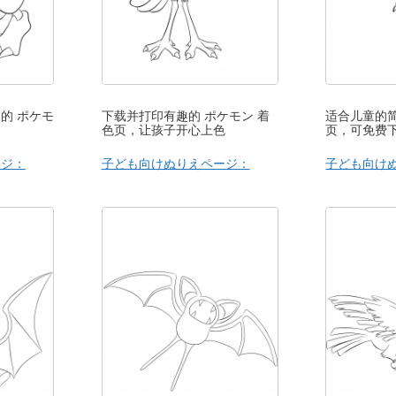
的 ポケモ
下载并打印有趣的 ポケモン 着
适合儿童的简
色页，让孩子开心上色
页，可免费
ージ：
子ども向けぬりえページ：
子ども向け