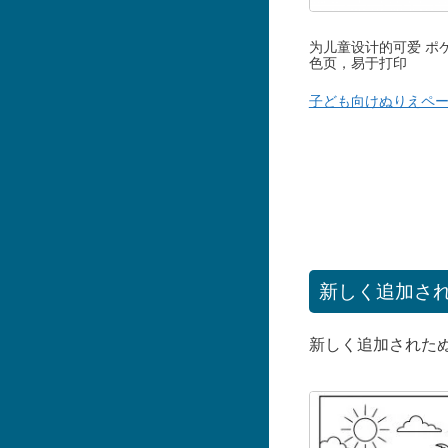
为儿童设计的可爱 ポ
色页，易于打印
子ども向けぬりえペ
新しく追加さ
新しく追加された