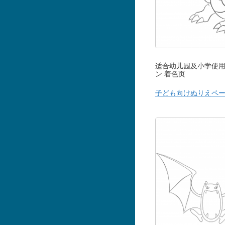
适合幼儿园及小学使用
ン 着色页
子ども向けぬりえペ