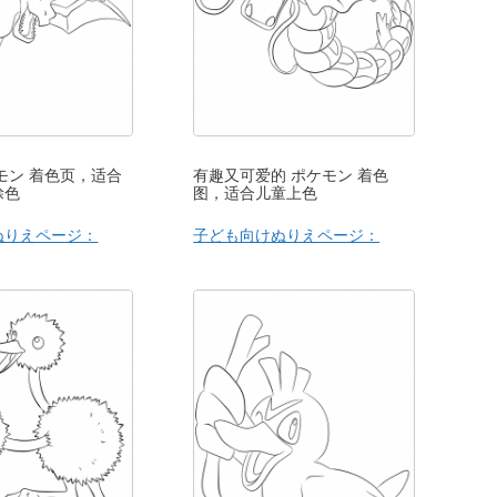
モン 着色页，适合
有趣又可爱的 ポケモン 着色
涂色
图，适合儿童上色
ぬりえページ：
子ども向けぬりえページ：