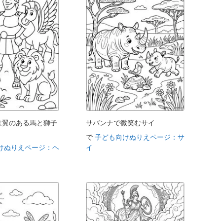
は翼のある馬と獅子
サバンナで微笑むサイ
で
子ども向けぬりえページ：サ
けぬりえページ：ヘ
イ