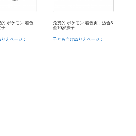
的 ポケモン 着色
免费的 ポケモン 着色页，适合3
孩子
至10岁孩子
ぬりえページ：
子ども向けぬりえページ：