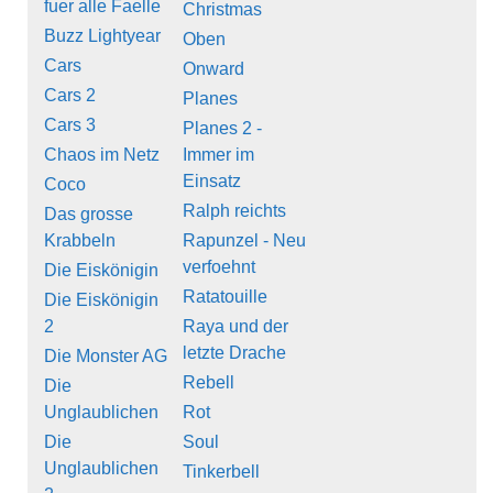
fuer alle Faelle
Christmas
Buzz Lightyear
Oben
Cars
Onward
Cars 2
Planes
Cars 3
Planes 2 -
Chaos im Netz
Immer im
Einsatz
Coco
Ralph reichts
Das grosse
Krabbeln
Rapunzel - Neu
verfoehnt
Die Eiskönigin
Ratatouille
Die Eiskönigin
2
Raya und der
letzte Drache
Die Monster AG
Rebell
Die
Unglaublichen
Rot
Die
Soul
Unglaublichen
Tinkerbell