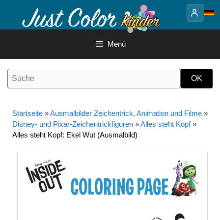
Springe
zum
Inhalt
Menü
Startseite
»
Ausmalbilder Zeichentrick, Animation und Filme
»
Disney- und Pixar-Zeichentrickfiguren
»
Alles steht Kopf
»
Alles steht Kopf: Ekel Wut (Ausmalbild)