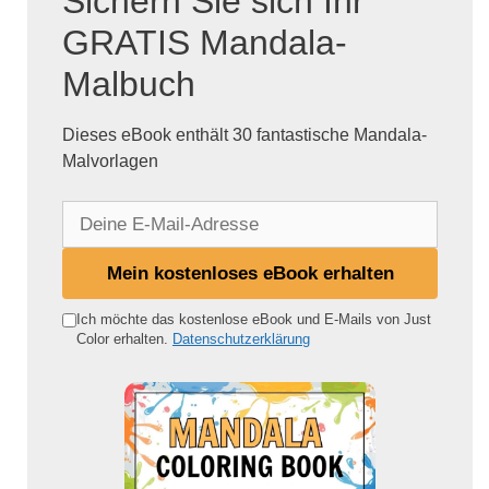
Sichern Sie sich Ihr
GRATIS Mandala-
Malbuch
Dieses eBook enthält 30 fantastische Mandala-
Malvorlagen
D
e
i
Mein kostenloses eBook erhalten
n
e
Ich möchte das kostenlose eBook und E-Mails von Just
Color erhalten.
Datenschutzerklärung
E
-
M
a
i
l