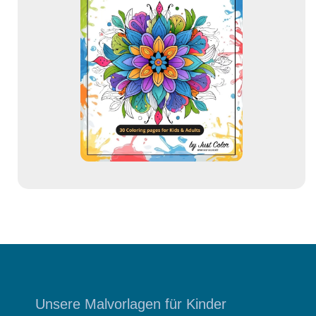
-
A
d
r
e
s
s
e
Unsere Malvorlagen für Kinder