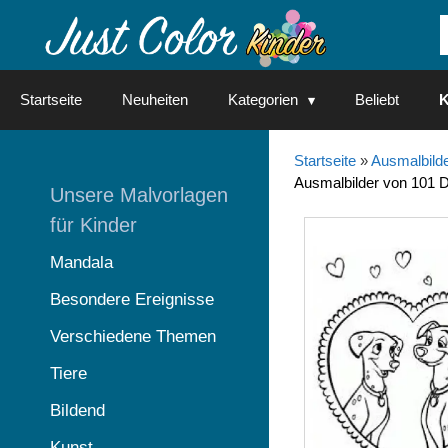
Springe
zum
Inhalt
Startseite
Neuheiten
Kategorien
Beliebt
K
Startseite
»
Ausmalbilde
Ausmalbilder von 101 
Unsere Malvorlagen
für Kinder
Mandala
Besondere Ereignisse
Verschiedene Themen
Tiere
Bildend
Kunst