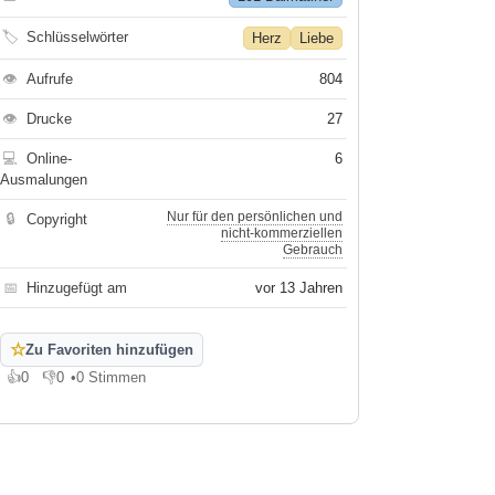
🏷
Schlüsselwörter
Herz
Liebe
👁
Aufrufe
804
👁
Drucke
27
💻
Online-
6
Ausmalungen
Nur für den persönlichen und
🔒
Copyright
nicht-kommerziellen
Gebrauch
📅
Hinzugefügt am
vor 13 Jahren
☆
Zu Favoriten hinzufügen
👍
0
👎
0
•
0 Stimmen
Gefällt mir
Gefällt mir nicht