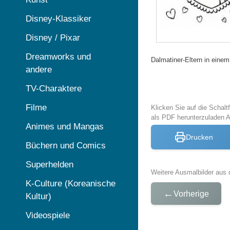
Disney-Klassiker
Disney / Pixar
Dreamworks und
Dalmatiner-Eltern in eine
andere
TV-Charaktere
Filme
Klicken Sie auf die Schal
als PDF herunterzuladen 
Animes und Mangas
Drucken
Büchern und Comics
Superhelden
Weitere Ausmalbilder aus 
K-Culture (Koreanische
←
Vorherige
Kultur)
Videospiele