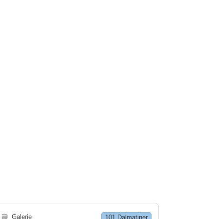
🗃
Galerie
101 Dalmatiner