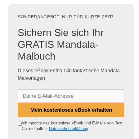
SONDERANGEBOT, NUR FÜR KURZE ZEIT!
Sichern Sie sich Ihr
GRATIS Mandala-
Malbuch
Dieses eBook enthält 30 fantastische Mandala-
Malvorlagen
D
e
i
Mein kostenloses eBook erhalten
n
e
Ich möchte das kostenlose eBook und E-Mails von Just
Color erhalten.
Datenschutzerklärung
E
-