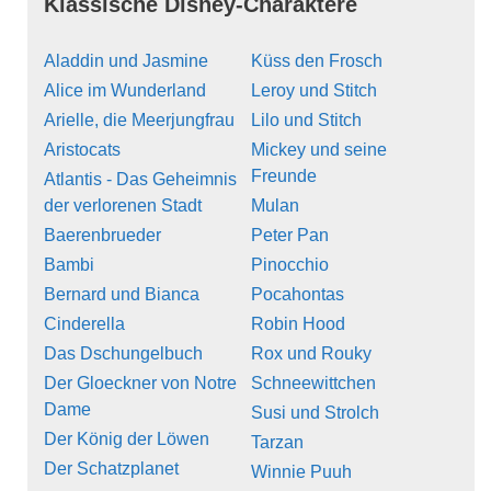
Klassische Disney-Charaktere
Aladdin und Jasmine
Küss den Frosch
Alice im Wunderland
Leroy und Stitch
Arielle, die Meerjungfrau
Lilo und Stitch
Aristocats
Mickey und seine
Freunde
Atlantis - Das Geheimnis
der verlorenen Stadt
Mulan
Baerenbrueder
Peter Pan
Bambi
Pinocchio
Bernard und Bianca
Pocahontas
Cinderella
Robin Hood
Das Dschungelbuch
Rox und Rouky
Der Gloeckner von Notre
Schneewittchen
Dame
Susi und Strolch
Der König der Löwen
Tarzan
Der Schatzplanet
Winnie Puuh