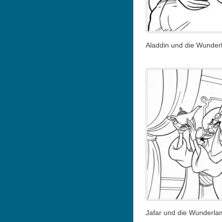
Aladdin und die Wunde
Jafar und die Wunderl