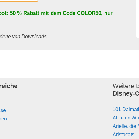
bot: 50 % Rabatt mit dem Code
COLOR50
, nur
underte von Downloads
reiche
Weitere B
Disney-C
101 Dalmat
sse
Alice im W
men
Arielle, die
Aristocats