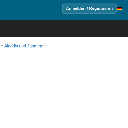
Anmelden / Registrieren
»
Aladdin und Jasmine
»