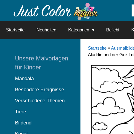
Springe
zum
Inhalt
Startseite
Neuheiten
Kategorien
Beliebt
K
Startseite
»
Ausmalbilde
Aladdin und der Geist 
Unsere Malvorlagen
für Kinder
Mandala
Besondere Ereignisse
Verschiedene Themen
Tiere
Bildend
Kunst