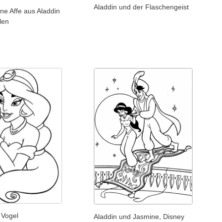
Aladdin und der Flaschengeist
ine Affe aus Aladdin
len
 Vogel
Aladdin und Jasmine, Disney