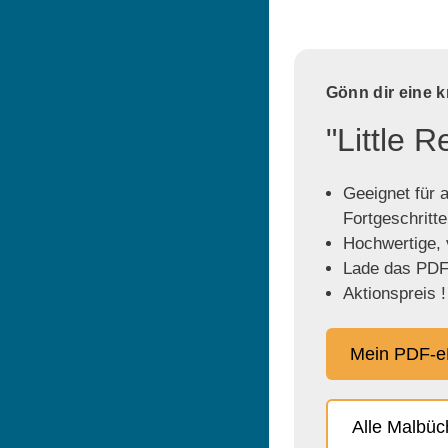
Gönn dir eine 
"Little 
Geeignet für a
Fortgeschritt
Hochwertige, v
Lade das PDF 
Aktionspreis !
Mein PDF-e
Alle Malbü