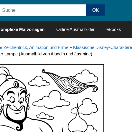
omplexe Malvorlagen
Online Ausmalbilder
eBooks
r Zeichentrick, Animation und Filme
»
Klassische Disney-Charaktere
der Lampe (Ausmalbild von Aladdin und Jasmine)