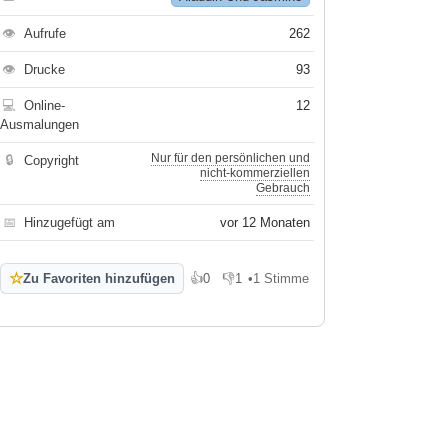
👁
Aufrufe
262
👁
Drucke
93
💻
Online-
12
Ausmalungen
Nur für den persönlichen und
🔒
Copyright
nicht-kommerziellen
Gebrauch
📅
Hinzugefügt am
vor 12 Monaten
☆
Zu Favoriten hinzufügen
👍
0
👎
1
•
1 Stimme
Gefällt mir
Gefällt mir nicht