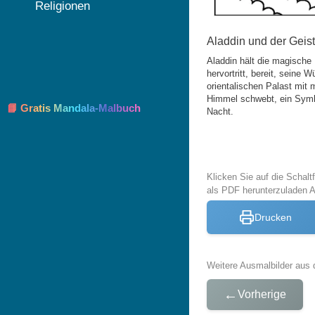
Religionen
Aladdin und der Geis
Aladdin hält die magische
hervortritt, bereit, seine 
orientalischen Palast mit
Himmel schwebt, ein Symb
📘 Gratis Mandala-Malbuch
Nacht.
Klicken Sie auf die Schal
als PDF herunterzuladen 
Drucken
Weitere Ausmalbilder aus 
←
Vorherige