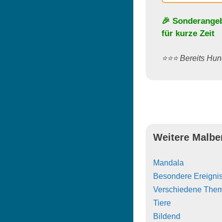
🎉 Sonderange
für kurze Zeit
⭐️⭐️⭐️ Bereits H
Weitere Malbe
Mandala
Besondere Ereigni
Verschiedene The
Tiere
Bildend