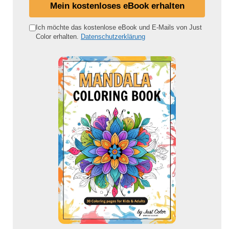
i
Mein kostenloses eBook erhalten
n
e
Ich möchte das kostenlose eBook und E-Mails von Just
Color erhalten.
Datenschutzerklärung
E
-
M
a
i
l
-
A
d
r
e
s
s
e