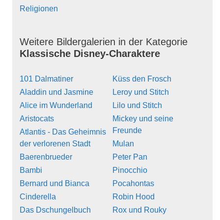
Religionen
Weitere Bildergalerien in der Kategorie
Klassische Disney-Charaktere
101 Dalmatiner
Küss den Frosch
Aladdin und Jasmine
Leroy und Stitch
Alice im Wunderland
Lilo und Stitch
Aristocats
Mickey und seine
Freunde
Atlantis - Das Geheimnis
der verlorenen Stadt
Mulan
Baerenbrueder
Peter Pan
Bambi
Pinocchio
Bernard und Bianca
Pocahontas
Cinderella
Robin Hood
Das Dschungelbuch
Rox und Rouky