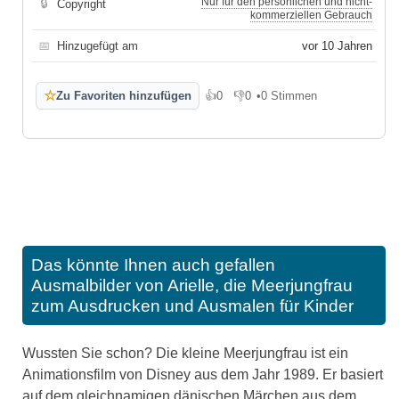
Nur für den persönlichen und nicht-
🔒
Copyright
kommerziellen Gebrauch
📅
Hinzugefügt am
vor 10 Jahren
☆
Zu Favoriten hinzufügen
👍
0
👎
0
•
0 Stimmen
Gefällt mir
Gefällt mir nicht
Das könnte Ihnen auch gefallen
Ausmalbilder von Arielle, die Meerjungfrau
zum Ausdrucken und Ausmalen für Kinder
Wussten Sie schon? Die kleine Meerjungfrau ist ein
Animationsfilm von Disney aus dem Jahr 1989. Er basiert
auf dem gleichnamigen dänischen Märchen aus dem