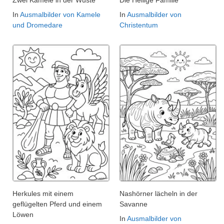
Zwei Kamele in der Wüste
Die Heilige Familie
In
Ausmalbilder von Kamele
In
Ausmalbilder von
und Dromedare
Christentum
Herkules mit einem
Nashörner lächeln in der
geflügelten Pferd und einem
Savanne
Löwen
In
Ausmalbilder von