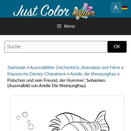
Springe
zum
Inhalt
Menü
Startseite
»
Ausmalbilder Zeichentrick, Animation und Filme
»
Klassische Disney-Charaktere
»
Arielle, die Meerjungfrau
»
Polochon und sein Freund, der Hummer: Sebastien.
(Ausmalbild von Arielle Die Meerjungfrau)