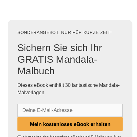
SONDERANGEBOT, NUR FÜR KURZE ZEIT!
Sichern Sie sich Ihr
GRATIS Mandala-
Malbuch
Dieses eBook enthält 30 fantastische Mandala-
Malvorlagen
D
e
i
Mein kostenloses eBook erhalten
n
e