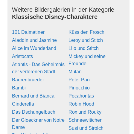
Weitere Bildergalerien in der Kategorie
Klassische Disney-Charaktere
101 Dalmatiner
Küss den Frosch
Aladdin und Jasmine
Leroy und Stitch
Alice im Wunderland
Lilo und Stitch
Aristocats
Mickey und seine
Freunde
Atlantis - Das Geheimnis
der verlorenen Stadt
Mulan
Baerenbrueder
Peter Pan
Bambi
Pinocchio
Bernard und Bianca
Pocahontas
Cinderella
Robin Hood
Das Dschungelbuch
Rox und Rouky
Der Gloeckner von Notre
Schneewittchen
Dame
Susi und Strolch