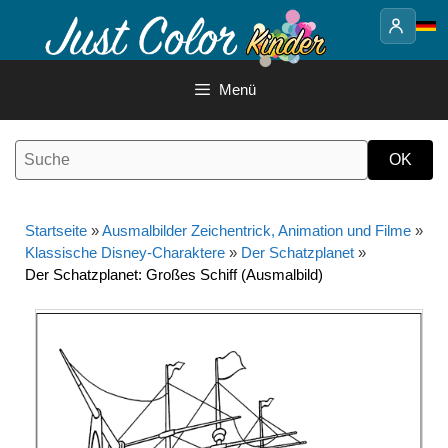
Springe
zum
Inhalt
Menü
Startseite
»
Ausmalbilder Zeichentrick, Animation und Filme
»
Klassische Disney-Charaktere
»
Der Schatzplanet
»
Der Schatzplanet: Großes Schiff (Ausmalbild)