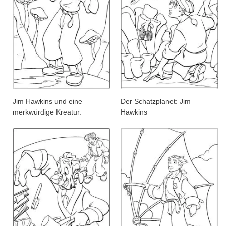
Jim Hawkins und eine
Der Schatzplanet: Jim
merkwürdige Kreatur.
Hawkins