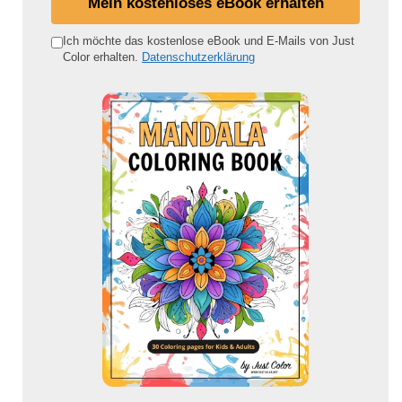
Mein kostenloses eBook erhalten
n
e
Ich möchte das kostenlose eBook und E-Mails von Just
Color erhalten.
Datenschutzerklärung
E
-
M
a
i
l
-
A
d
r
e
s
s
e