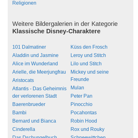
Religionen
Weitere Bildergalerien in der Kategorie
Klassische Disney-Charaktere
101 Dalmatiner
Küss den Frosch
Aladdin und Jasmine
Leroy und Stitch
Alice im Wunderland
Lilo und Stitch
Arielle, die Meerjungfrau
Mickey und seine
Freunde
Aristocats
Mulan
Atlantis - Das Geheimnis
der verlorenen Stadt
Peter Pan
Baerenbrueder
Pinocchio
Bambi
Pocahontas
Bernard und Bianca
Robin Hood
Cinderella
Rox und Rouky
Das Dschungelbuch
Schneewittchen