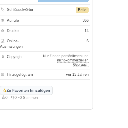
🏷
Schlüsselwörter
Belle
👁
Aufrufe
366
👁
Drucke
14
💻
Online-
6
Ausmalungen
Nur für den persönlichen und
🔒
Copyright
nicht-kommerziellen
Gebrauch
📅
Hinzugefügt am
vor 13 Jahren
☆
Zu Favoriten hinzufügen
👍
0
👎
0
•
0 Stimmen
Gefällt mir
Gefällt mir nicht