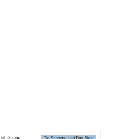
🗃
Galerie
Die Schoene Und Das Biest