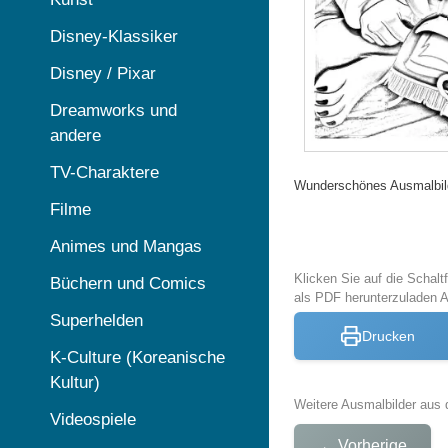
Disney-Klassiker
Disney / Pixar
Dreamworks und
andere
TV-Charaktere
Wunderschönes Ausmalbild
Filme
Animes und Mangas
Klicken Sie auf die Schal
Büchern und Comics
als PDF herunterzuladen 
Superhelden
Drucken
K-Culture (Koreanische
Kultur)
Weitere Ausmalbilder aus 
Videospiele
←
Vorherige