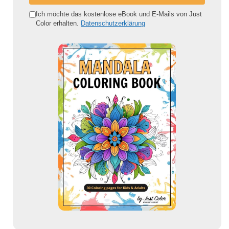
n
e
Ich möchte das kostenlose eBook und E-Mails von Just
Color erhalten.
Datenschutzerklärung
E
-
M
a
i
l
-
A
d
r
e
s
s
e