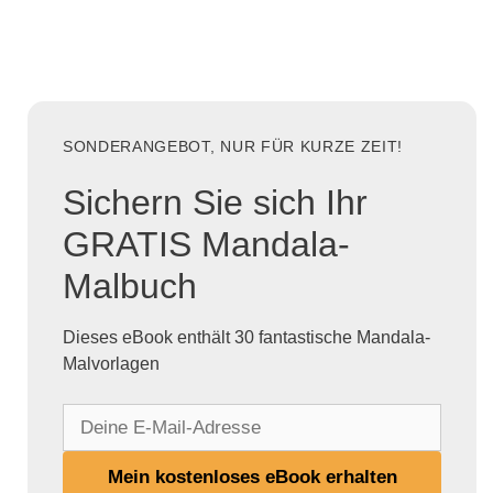
SONDERANGEBOT, NUR FÜR KURZE ZEIT!
Sichern Sie sich Ihr
GRATIS Mandala-
Malbuch
Dieses eBook enthält 30 fantastische Mandala-
Malvorlagen
D
e
i
Mein kostenloses eBook erhalten