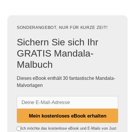
SONDERANGEBOT, NUR FÜR KURZE ZEIT!
Sichern Sie sich Ihr
GRATIS Mandala-
Malbuch
Dieses eBook enthält 30 fantastische Mandala-
Malvorlagen
D
e
i
Mein kostenloses eBook erhalten
n
e
Ich möchte das kostenlose eBook und E-Mails von Just