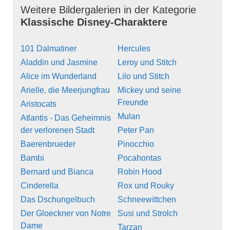
Weitere Bildergalerien in der Kategorie
Klassische Disney-Charaktere
101 Dalmatiner
Hercules
Aladdin und Jasmine
Leroy und Stitch
Alice im Wunderland
Lilo und Stitch
Arielle, die Meerjungfrau
Mickey und seine
Freunde
Aristocats
Mulan
Atlantis - Das Geheimnis
der verlorenen Stadt
Peter Pan
Baerenbrueder
Pinocchio
Bambi
Pocahontas
Bernard und Bianca
Robin Hood
Cinderella
Rox und Rouky
Das Dschungelbuch
Schneewittchen
Der Gloeckner von Notre
Susi und Strolch
Dame
Tarzan