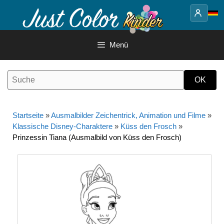
Springe
zum
Inhalt
Menü
Startseite
»
Ausmalbilder Zeichentrick, Animation und Filme
»
Klassische Disney-Charaktere
»
Küss den Frosch
»
Prinzessin Tiana (Ausmalbild von Küss den Frosch)