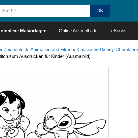
omplexe Malvorlagen
Online Ausmalbilder
eBooks
r Zeichentrick, Animation und Filme
»
Klassische Disney-Charaktere
titch zum Ausdrucken für Kinder (Ausmalbild)