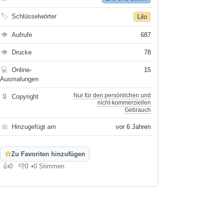
🏷
Schlüsselwörter
Lilo
👁
Aufrufe
687
👁
Drucke
78
💻
Online-
15
Ausmalungen
Nur für den persönlichen und
🔒
Copyright
nicht-kommerziellen
Gebrauch
📅
Hinzugefügt am
vor 6 Jahren
☆
Zu Favoriten hinzufügen
👍
0
👎
0
•
0 Stimmen
Gefällt mir
Gefällt mir nicht