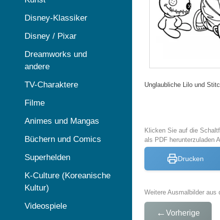
Disney-Klassiker
Disney / Pixar
Dreamworks und
andere
TV-Charaktere
Unglaubliche Lilo und Stit
Filme
Animes und Mangas
Klicken Sie auf die Schal
Büchern und Comics
als PDF herunterzuladen A
Superhelden
Drucken
K-Culture (Koreanische
Kultur)
Weitere Ausmalbilder aus 
Videospiele
←
Vorherige