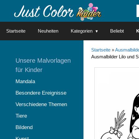
Springe
zum
Inhalt
Startseite
Neuheiten
Kategorien
Beliebt
K
Startseite
»
Ausmalbilde
Ausmalbilder Lilo und S
Unsere Malvorlagen
für Kinder
Mandala
Besondere Ereignisse
Verschiedene Themen
Tiere
Bildend
Kunst