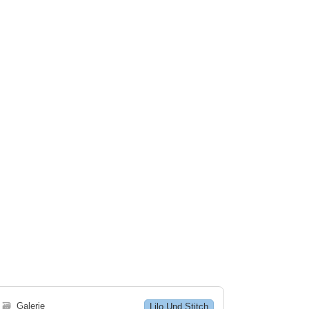
🗃
Galerie
Lilo Und Stitch