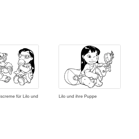
iscreme für Lilo und
Lilo und ihre Puppe