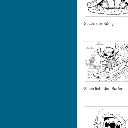
Stitch, der König
Stitch liebt das Surfen