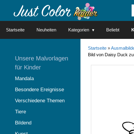
Springe
zum
Inhalt
Startseite
Neuheiten
Kategorien
Beliebt
K
Startseite
»
Ausmalbilde
Bild von Daisy Duck z
Unsere Malvorlagen
für Kinder
Mandala
Besondere Ereignisse
Verschiedene Themen
Tiere
Bildend
Kunst