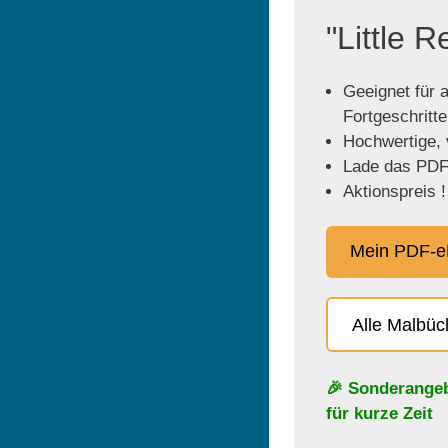
"Little 
Geeignet für a
Fortgeschritt
Hochwertige, v
Lade das PDF 
Aktionspreis !
Mein PDF-e
Alle Malbü
🎉 Sonderange
für kurze Zeit