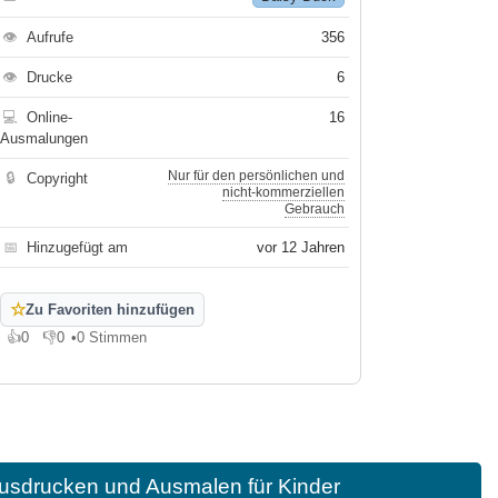
👁
Aufrufe
356
👁
Drucke
6
💻
Online-
16
Ausmalungen
Nur für den persönlichen und
🔒
Copyright
nicht-kommerziellen
Gebrauch
📅
Hinzugefügt am
vor 12 Jahren
☆
Zu Favoriten hinzufügen
👍
0
👎
0
•
0 Stimmen
Gefällt mir
Gefällt mir nicht
usdrucken und Ausmalen für Kinder