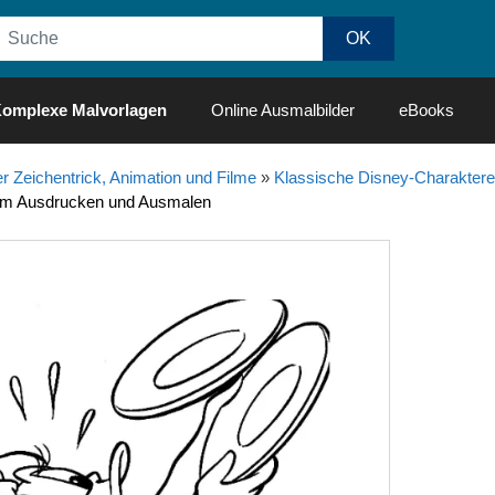
omplexe Malvorlagen
Online Ausmalbilder
eBooks
r Zeichentrick, Animation und Filme
»
Klassische Disney-Charaktere
um Ausdrucken und Ausmalen