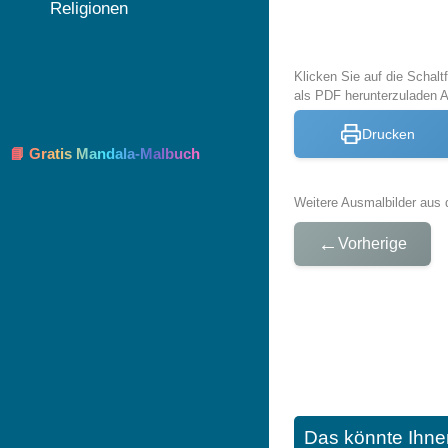
Religionen
Klicken Sie auf die Schal
als PDF herunterzuladen 
Drucken
📘 Gratis Mandala-Malbuch
Weitere Ausmalbilder aus 
←
Vorherige
Das könnte Ihne