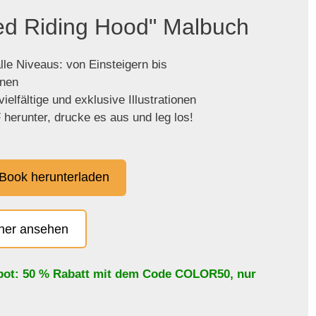
Red Riding Hood" Malbuch
lle Niveaus: von Einsteigern bis
enen
ielfältige und exklusive Illustrationen
herunter, drucke es aus und leg los!
Book herunterladen
cher ansehen
bot: 50 % Rabatt mit dem Code
COLOR50
, nur