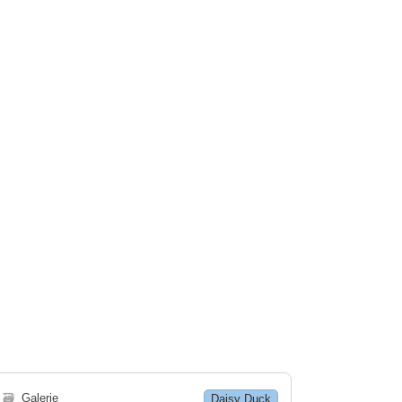
🗃
Galerie
Daisy Duck