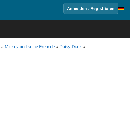
Anmelden / Registrieren
»
Mickey und seine Freunde
»
Daisy Duck
»