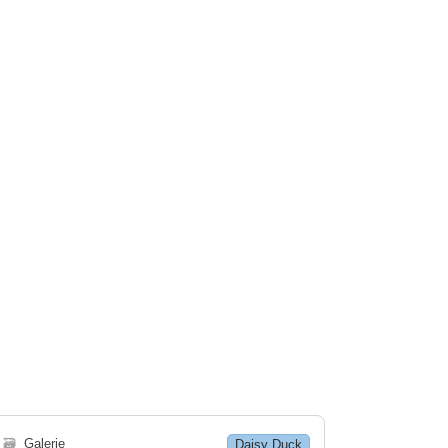
🗃
Galerie
Daisy Duck