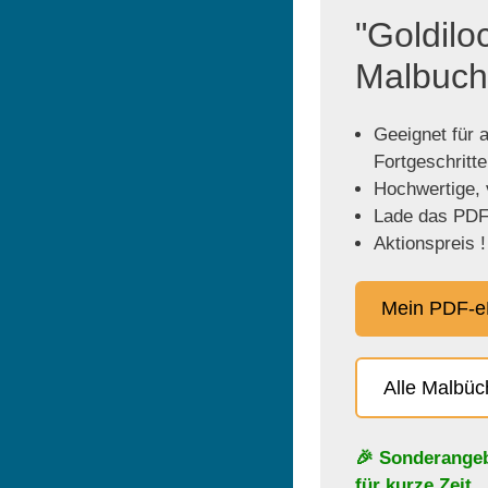
"Goldilo
Malbuch
Geeignet für a
Fortgeschritt
Hochwertige, v
Lade das PDF 
Aktionspreis !
Mein PDF-e
Alle Malbü
🎉 Sonderange
für kurze Zeit