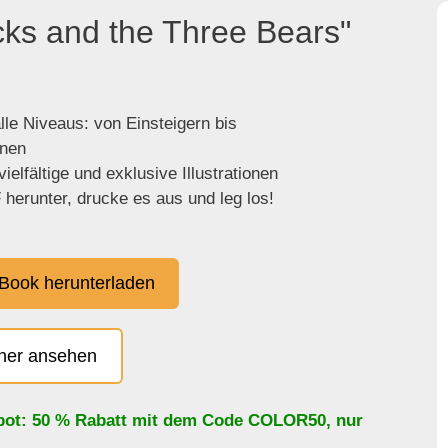
cks and the Three Bears"
lle Niveaus: von Einsteigern bis
enen
ielfältige und exklusive Illustrationen
herunter, drucke es aus und leg los!
Book herunterladen
cher ansehen
bot: 50 % Rabatt mit dem Code
COLOR50
, nur