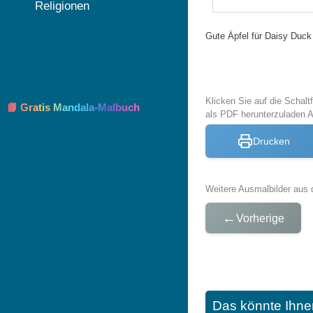
Religionen
Gute Äpfel für Daisy Duck
Klicken Sie auf die Schal
📘 Gratis Mandala-Malbuch
als PDF herunterzuladen 
Drucken
Weitere Ausmalbilder aus 
←
Vorherige
Das könnte Ihne