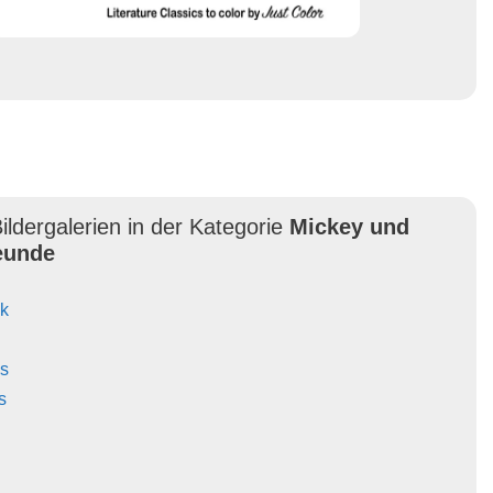
ildergalerien in der Kategorie
Mickey und
eunde
k
s
s