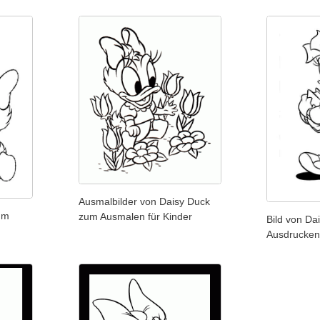
Ausmalbilder von Daisy Duck
um
zum Ausmalen für Kinder
Bild von Da
Ausdrucken