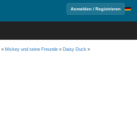
Anmelden / Registrieren
»
Mickey und seine Freunde
»
Daisy Duck
»