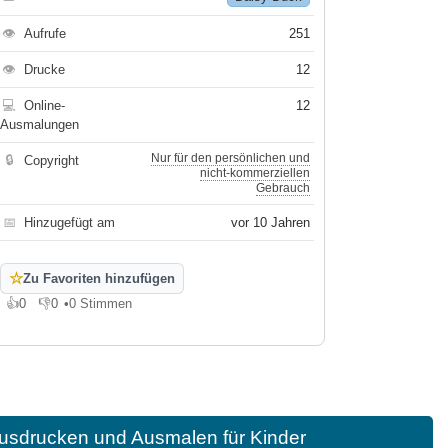
👁
Aufrufe
251
👁
Drucke
12
💻
Online-
12
Ausmalungen
Nur für den persönlichen und
🔒
Copyright
nicht-kommerziellen
Gebrauch
📅
Hinzugefügt am
vor 10 Jahren
☆
Zu Favoriten hinzufügen
👍
0
👎
0
•
0 Stimmen
Gefällt mir
Gefällt mir nicht
usdrucken und Ausmalen für Kinder