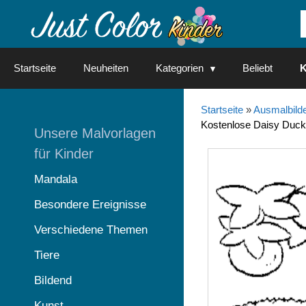
Springe
zum
Inhalt
Startseite
Neuheiten
Kategorien
Beliebt
K
Startseite
»
Ausmalbilde
Kostenlose Daisy Duc
Unsere Malvorlagen
für Kinder
Mandala
Besondere Ereignisse
Verschiedene Themen
Tiere
Bildend
Kunst