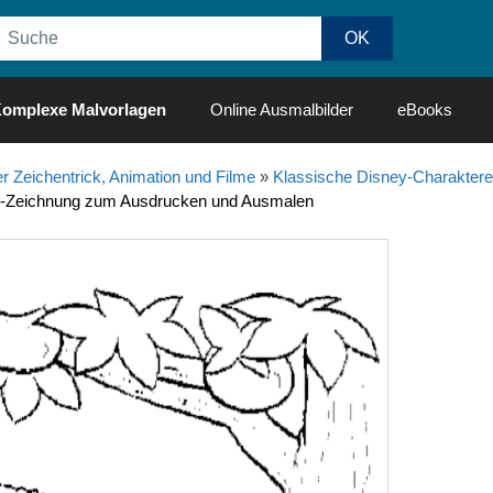
omplexe Malvorlagen
Online Ausmalbilder
eBooks
r Zeichentrick, Animation und Filme
»
Klassische Disney-Charaktere
k-Zeichnung zum Ausdrucken und Ausmalen