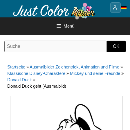
Springe
zum
Inhalt
Menü
Startseite
»
Ausmalbilder Zeichentrick, Animation und Filme
»
Klassische Disney-Charaktere
»
Mickey und seine Freunde
»
Donald Duck
»
Donald Duck geht (Ausmalbild)