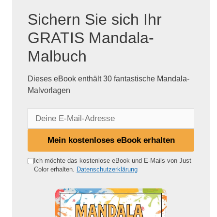
Sichern Sie sich Ihr
GRATIS Mandala-
Malbuch
Dieses eBook enthält 30 fantastische Mandala-
Malvorlagen
D
e
i
Mein kostenloses eBook erhalten
n
e
Ich möchte das kostenlose eBook und E-Mails von Just
Color erhalten.
Datenschutzerklärung
E
-
M
a