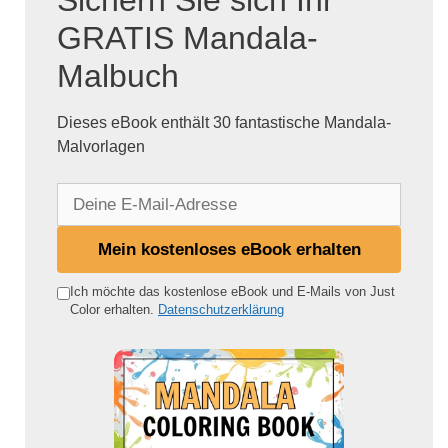
GRATIS Mandala-
Malbuch
Dieses eBook enthält 30 fantastische Mandala-
Malvorlagen
D
e
i
Mein kostenloses eBook erhalten
n
e
Ich möchte das kostenlose eBook und E-Mails von Just
Color erhalten.
Datenschutzerklärung
E
-
M
a
i
l