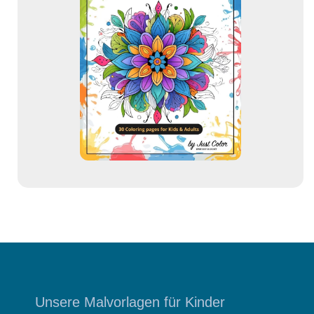
-
A
d
r
e
s
s
e
Unsere Malvorlagen für Kinder