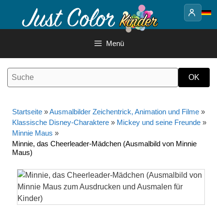
Springe
zum
Inhalt
Menü
Startseite
»
Ausmalbilder Zeichentrick, Animation und Filme
»
Klassische Disney-Charaktere
»
Mickey und seine Freunde
»
Minnie Maus
»
Minnie, das Cheerleader-Mädchen (Ausmalbild von Minnie
Maus)