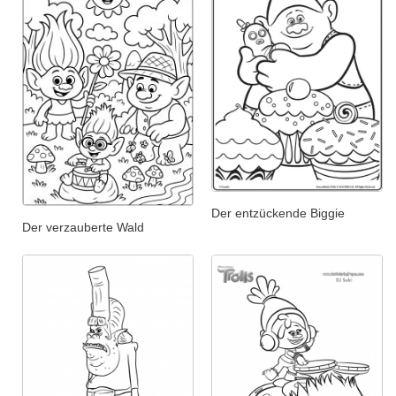
Der entzückende Biggie
Der verzauberte Wald