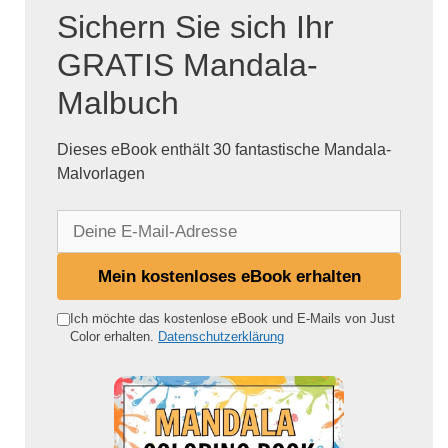
Sichern Sie sich Ihr
GRATIS Mandala-
Malbuch
Dieses eBook enthält 30 fantastische Mandala-
Malvorlagen
D
e
i
Mein kostenloses eBook erhalten
n
e
Ich möchte das kostenlose eBook und E-Mails von Just
Color erhalten.
Datenschutzerklärung
E
-
M
a
i