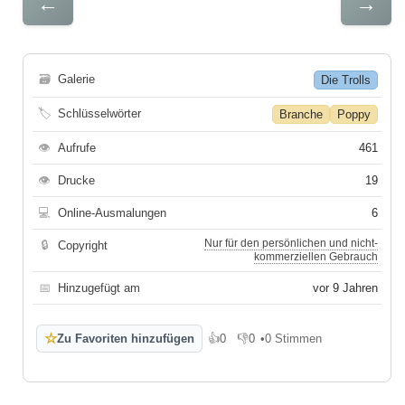
←
→
🗃
Galerie
Die Trolls
🏷
Schlüsselwörter
Branche
Poppy
👁
Aufrufe
461
👁
Drucke
19
💻
Online-Ausmalungen
6
Nur für den persönlichen und nicht-
🔒
Copyright
kommerziellen Gebrauch
📅
Hinzugefügt am
vor 9 Jahren
☆
Zu Favoriten hinzufügen
👍
0
👎
0
•
0 Stimmen
Gefällt mir
Gefällt mir nicht