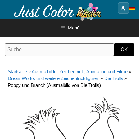
Springe
zum
Inhalt
Menü
Startseite
»
Ausmalbilder Zeichentrick, Animation und Filme
»
DreamWorks und weitere Zeichentrickfiguren
»
Die Trolls
»
Poppy und Branch (Ausmalbild von Die Trolls)