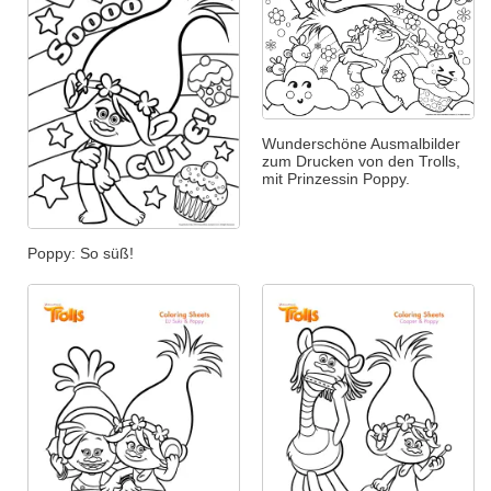
Wunderschöne Ausmalbilder
zum Drucken von den Trolls,
mit Prinzessin Poppy.
Poppy: So süß!