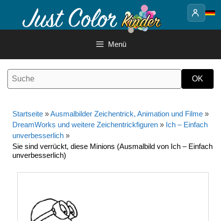
Springe
zum
Inhalt
Menü
Startseite
»
Ausmalbilder Zeichentrick, Animation und Filme
»
DreamWorks und weitere Zeichentrickfiguren
»
Ich – Einfach
unverbesserlich
»
Sie sind verrückt, diese Minions (Ausmalbild von Ich – Einfach
unverbesserlich)