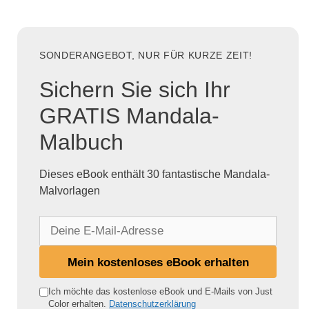
SONDERANGEBOT, NUR FÜR KURZE ZEIT!
Sichern Sie sich Ihr
GRATIS Mandala-
Malbuch
Dieses eBook enthält 30 fantastische Mandala-
Malvorlagen
D
e
i
Mein kostenloses eBook erhalten
n
e
Ich möchte das kostenlose eBook und E-Mails von Just
Color erhalten.
Datenschutzerklärung
E