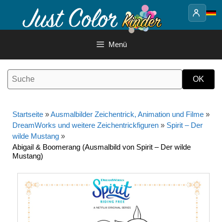
Springe
zum
Inhalt
Menü
Startseite
»
Ausmalbilder Zeichentrick, Animation und Filme
»
DreamWorks und weitere Zeichentrickfiguren
»
Spirit – Der
wilde Mustang
»
Abigail & Boomerang (Ausmalbild von Spirit – Der wilde
Mustang)