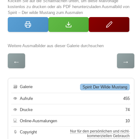
Klicken Sie auf die Schaltflächen unten, um diese Malvorlage
kostenlos zu drucken oder als PDF herunterzuladen Ausmalbild von
Spirit – Der wilde Mustang zum Ausmalen
Weitere Ausmalbilder aus dieser Galerie durchsuchen
←
→
🗃
Galerie
Spirit Der Wilde Mustang
👁
Aufrufe
455
👁
Drucke
74
💻
Online-Ausmalungen
10
Nur für den persönlichen und nicht-
🔒
Copyright
kommerziellen Gebrauch