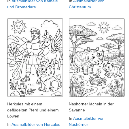
In
Ausmalbilder von Kamele
In
Ausmalbilder von
und Dromedare
Christentum
Herkules mit einem
Nashörner lächeln in der
geflügelten Pferd und einem
Savanne
Löwen
In
Ausmalbilder von
In
Ausmalbilder von Hercules
Nashörner