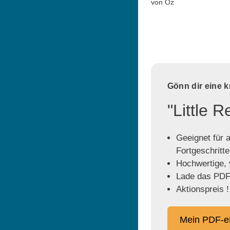
von Oz
Gönn dir eine 
"Little 
Geeignet für a
Fortgeschritt
Hochwertige, v
Lade das PDF 
Aktionspreis !
Mein PDF-e