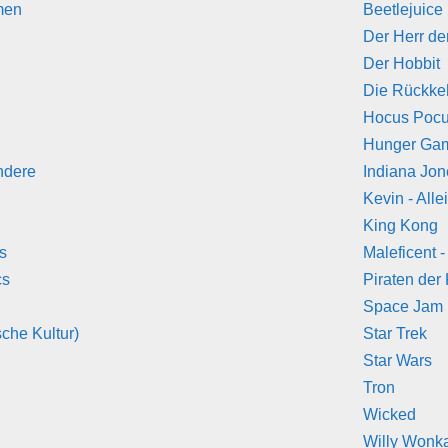
men
Beetlejuice
Der Herr de
Der Hobbit
Die Rückke
Hocus Poc
Hunger Ga
ndere
Indiana Jo
Kevin - All
King Kong
s
Maleficent 
cs
Piraten der 
Space Jam
che Kultur)
Star Trek
Star Wars
Tron
Wicked
Willy Wonk