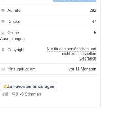
👁
Aufrufe
292
👁
Drucke
47
💻
Online-
5
Ausmalungen
Nur für den persönlichen und
🔒
Copyright
nicht-kommerziellen
Gebrauch
📅
Hinzugefügt am
vor 11 Monaten
☆
Zu Favoriten hinzufügen
👍
0
👎
0
•
0 Stimmen
Gefällt mir
Gefällt mir nicht