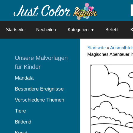
Springe
zum
Inhalt
Startseite
Neuheiten
Kategorien
Beliebt
K
Startseite
»
Ausmalbilde
Magisches Abenteuer i
Unsere Malvorlagen
für Kinder
Mandala
Besondere Ereignisse
Verschiedene Themen
Tiere
Bildend
Kunst