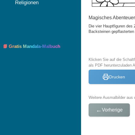
Religionen
Magisches Abenteuer
Die vier Hauptfiguren des
Backsteinen gepflasterte
📘 Gratis Mandala-Malbuch
Klicken Sie auf die Schal
als PDF herunterzuladen 
Drucken
Weitere Ausmalbilder aus 
←
Vorherige