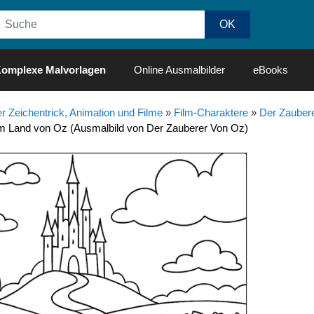
omplexe Malvorlagen
Online Ausmalbilder
eBooks
r Zeichentrick, Animation und Filme
»
Film-Charaktere
»
Der Zauber
m Land von Oz (Ausmalbild von Der Zauberer Von Oz)