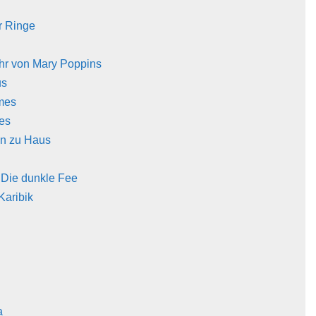
r Ringe
hr von Mary Poppins
us
mes
nes
ein zu Haus
- Die dunkle Fee
Karibik
a