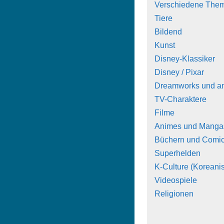
Verschiedene The
Tiere
Bildend
Kunst
Disney-Klassiker
Disney / Pixar
Dreamworks und a
TV-Charaktere
Filme
Animes und Manga
Büchern und Comi
Superhelden
K-Culture (Koreanis
Videospiele
Religionen