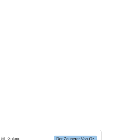
🗃
Galerie
Der Zauberer Von Oz