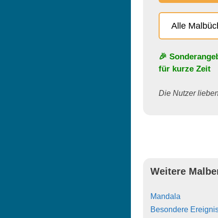
Alle Malbü
🎉 Sonderange
für kurze Zeit
Die Nutzer lieben 
Weitere Malbe
Mandala
Besondere Ereigni