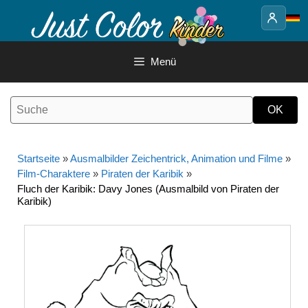
Springe
zum
Inhalt
Menü
Startseite
»
Ausmalbilder Zeichentrick, Animation und Filme
»
Film-Charaktere
»
Piraten der Karibik
»
Fluch der Karibik: Davy Jones (Ausmalbild von Piraten der
Karibik)