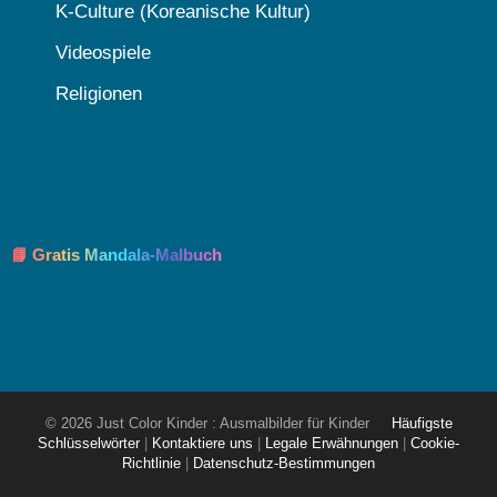
K-Culture (Koreanische Kultur)
Videospiele
Religionen
📘 Gratis Mandala-Malbuch
© 2026 Just Color Kinder : Ausmalbilder für Kinder
Häufigste
Schlüsselwörter
|
Kontaktiere uns
|
Legale Erwähnungen
|
Cookie-
Richtlinie
|
Datenschutz-Bestimmungen