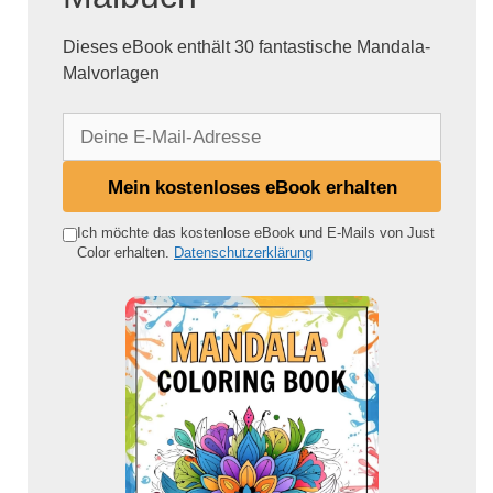
Dieses eBook enthält 30 fantastische Mandala-
Malvorlagen
D
e
i
Mein kostenloses eBook erhalten
n
e
Ich möchte das kostenlose eBook und E-Mails von Just
Color erhalten.
Datenschutzerklärung
E
-
M
a
i
l
-
A
d