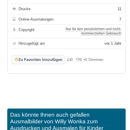
👁
Drucke
11
💻
Online-Ausmalungen
7
Nur für den persönlichen und nicht-
🔒
Copyright
kommerziellen Gebrauch
📅
Hinzugefügt am
vor 1 Jahr
☆
Zu Favoriten hinzufügen
👍
0
👎
0
•
0 Stimmen
Gefällt mir
Gefällt mir nicht
Das könnte Ihnen auch gefallen
Ausmalbilder von Willy Wonka zum
Ausdrucken und Ausmalen für Kinder