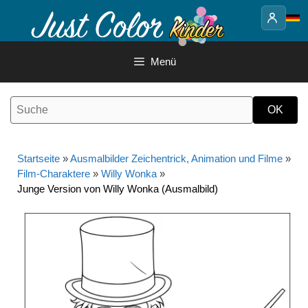
Springe
zum
Inhalt
Menü
Startseite
»
Ausmalbilder Zeichentrick, Animation und Filme
»
Film-Charaktere
»
Willy Wonka
»
Junge Version von Willy Wonka (Ausmalbild)