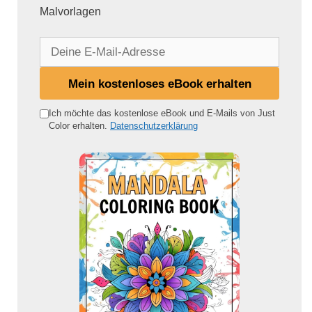
Malvorlagen
D
e
i
Mein kostenloses eBook erhalten
n
e
Ich möchte das kostenlose eBook und E-Mails von Just
Color erhalten.
Datenschutzerklärung
E
-
M
a
i
l
-
A
d
r
e
s