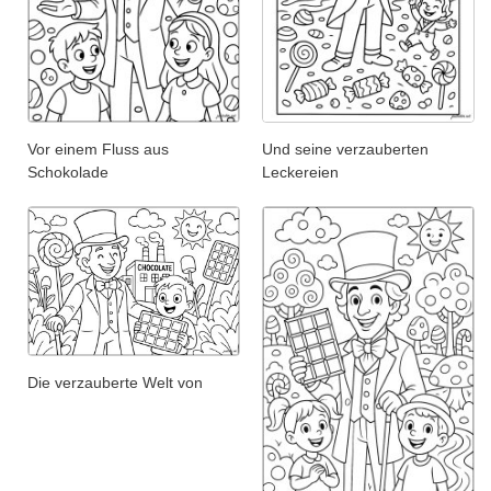
Vor einem Fluss aus
Und seine verzauberten
Schokolade
Leckereien
Die verzauberte Welt von