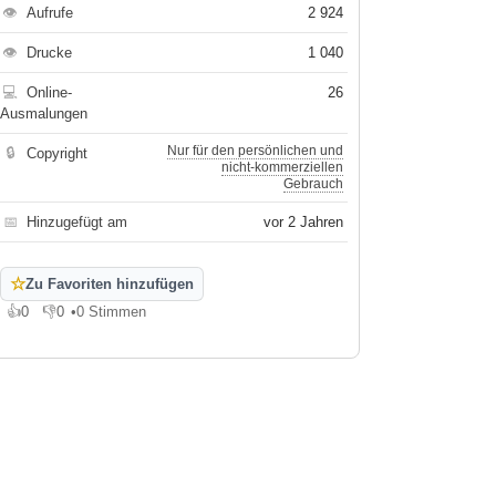
👁
Aufrufe
2 924
👁
Drucke
1 040
💻
Online-
26
Ausmalungen
Nur für den persönlichen und
🔒
Copyright
nicht-kommerziellen
Gebrauch
📅
Hinzugefügt am
vor 2 Jahren
☆
Zu Favoriten hinzufügen
👍
0
👎
0
•
0 Stimmen
Gefällt mir
Gefällt mir nicht