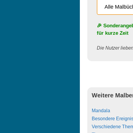
Alle Malbü
🎉 Sonderange
für kurze Zeit
Die Nutzer lieben 
Weitere Malbe
Mandala
Besondere Ereigni
Verschiedene The