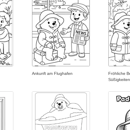
Ankunft am Flughafen
Fröhliche 
Süßigkeite