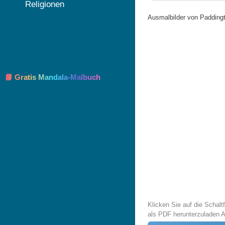
Religionen
Ausmalbilder von Padding
📘 Gratis Mandala-Malbuch
Klicken Sie auf die Schal
als PDF herunterzuladen 