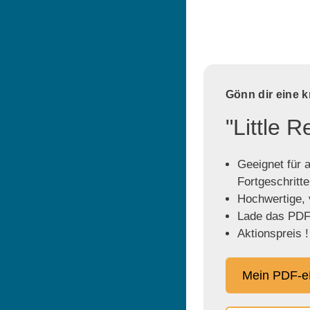
Gönn dir eine 
"Little 
Geeignet für a
Fortgeschritt
Hochwertige, v
Lade das PDF 
Aktionspreis !
Mein PDF-e