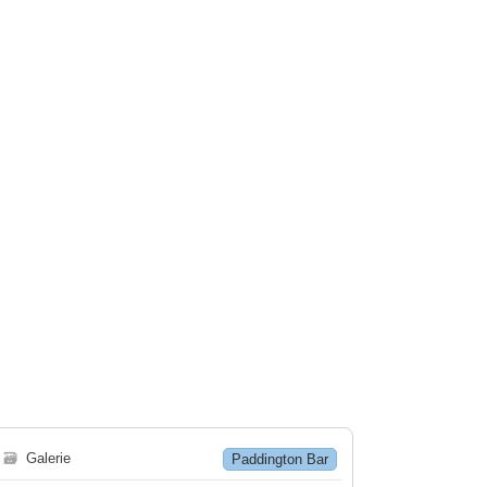
🗃
Galerie
Paddington Bar