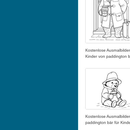
Kostenlose Ausmalbilder
Kinder von paddington 
Kostenlose Ausmalbilde
paddington bär für Kind