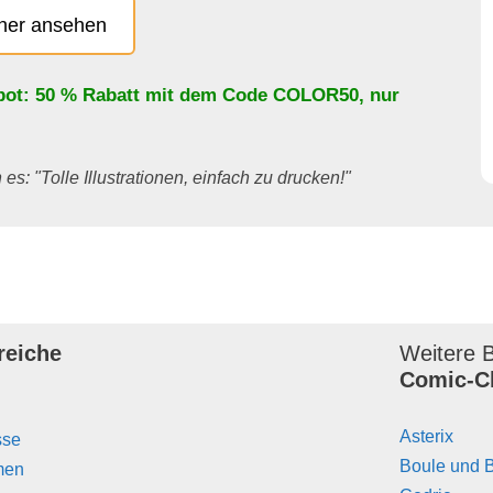
cher ansehen
bot: 50 % Rabatt mit dem Code
COLOR50
, nur
es: "Tolle Illustrationen, einfach zu drucken!"
reiche
Weitere B
Comic-C
Asterix
sse
Boule und B
men