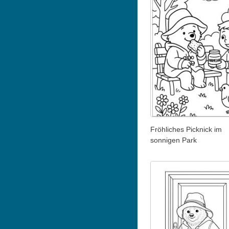
Fröhliches Picknick im
sonnigen Park