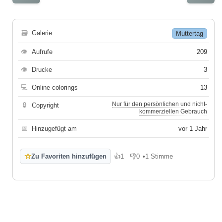
🗃
Galerie
Muttertag
👁
Aufrufe
209
👁
Drucke
3
💻
Online colorings
13
Nur für den persönlichen und nicht-
🔒
Copyright
kommerziellen Gebrauch
📅
Hinzugefügt am
vor 1 Jahr
☆
Zu Favoriten hinzufügen
👍
1
👎
0
•
1 Stimme
Gefällt mir
Gefällt mir nicht