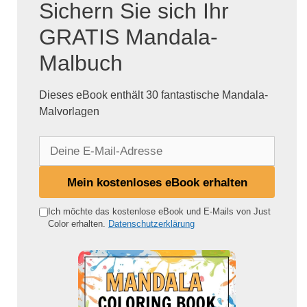
Sichern Sie sich Ihr
GRATIS Mandala-
Malbuch
Dieses eBook enthält 30 fantastische Mandala-
Malvorlagen
D
e
i
Mein kostenloses eBook erhalten
n
e
Ich möchte das kostenlose eBook und E-Mails von Just
Color erhalten.
Datenschutzerklärung
E
-
M
a
i