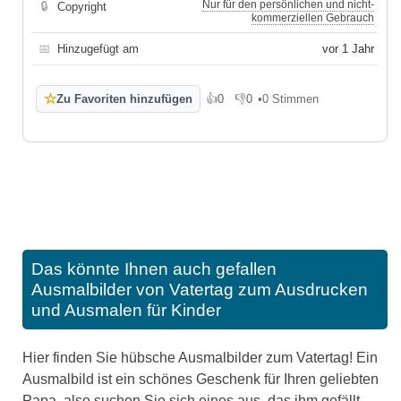
Nur für den persönlichen und nicht-
🔒
Copyright
kommerziellen Gebrauch
📅
Hinzugefügt am
vor 1 Jahr
☆
Zu Favoriten hinzufügen
👍
0
👎
0
•
0 Stimmen
Gefällt mir
Gefällt mir nicht
Das könnte Ihnen auch gefallen
Ausmalbilder von Vatertag zum Ausdrucken
und Ausmalen für Kinder
Hier finden Sie hübsche Ausmalbilder zum Vatertag! Ein
Ausmalbild ist ein schönes Geschenk für Ihren geliebten
Papa, also suchen Sie sich eines aus, das ihm gefällt,