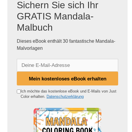
Sichern Sie sich Ihr
GRATIS Mandala-
Malbuch
Dieses eBook enthält 30 fantastische Mandala-
Malvorlagen
D
e
i
Mein kostenloses eBook erhalten
n
e
Ich möchte das kostenlose eBook und E-Mails von Just
Color erhalten.
Datenschutzerklärung
E
-
M
a
i