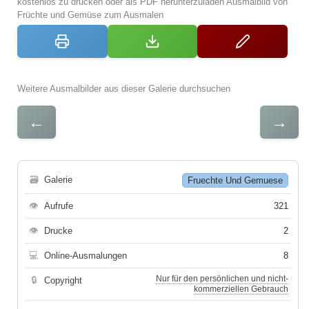
kostenlos zu drucken oder als PDF herunterzuladen Ausmalbild von
Früchte und Gemüse zum Ausmalen
Weitere Ausmalbilder aus dieser Galerie durchsuchen
←
→
🗃
Galerie
Fruechte Und Gemuese
👁
Aufrufe
321
👁
Drucke
2
💻
Online-Ausmalungen
8
Nur für den persönlichen und nicht-
🔒
Copyright
kommerziellen Gebrauch