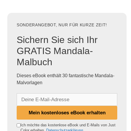
SONDERANGEBOT, NUR FÜR KURZE ZEIT!
Sichern Sie sich Ihr
GRATIS Mandala-
Malbuch
Dieses eBook enthält 30 fantastische Mandala-
Malvorlagen
D
e
i
Mein kostenloses eBook erhalten
n
e
Ich möchte das kostenlose eBook und E-Mails von Just
Color erhalten.
Datenschutzerklärung