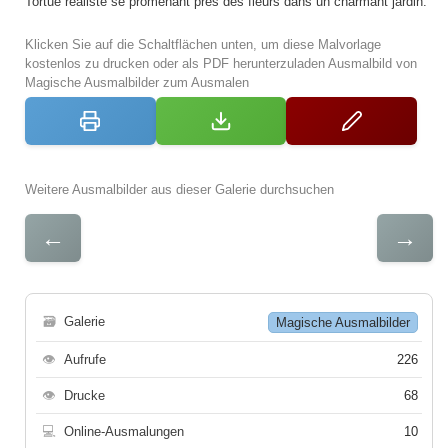
Tortue réaliste se promenant près des fleurs dans un charmant jardin.
Klicken Sie auf die Schaltflächen unten, um diese Malvorlage
kostenlos zu drucken oder als PDF herunterzuladen Ausmalbild von
Magische Ausmalbilder zum Ausmalen
Weitere Ausmalbilder aus dieser Galerie durchsuchen
←
→
🗃
Galerie
Magische Ausmalbilder
👁
Aufrufe
226
👁
Drucke
68
💻
Online-Ausmalungen
10