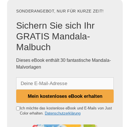
SONDERANGEBOT, NUR FÜR KURZE ZEIT!
Sichern Sie sich Ihr
GRATIS Mandala-
Malbuch
Dieses eBook enthält 30 fantastische Mandala-
Malvorlagen
D
e
i
Mein kostenloses eBook erhalten
n
e
Ich möchte das kostenlose eBook und E-Mails von Just
Color erhalten.
Datenschutzerklärung
E
-