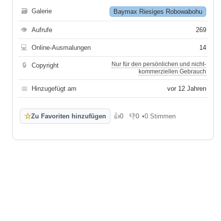
🗃
Galerie
Baymax Riesiges Robowabohu
👁
Aufrufe
269
💻
Online-Ausmalungen
14
Nur für den persönlichen und nicht-
🔒
Copyright
kommerziellen Gebrauch
📅
Hinzugefügt am
vor 12 Jahren
☆
Zu Favoriten hinzufügen
👍
0
👎
0
•
0 Stimmen
Gefällt mir
Gefällt mir nicht