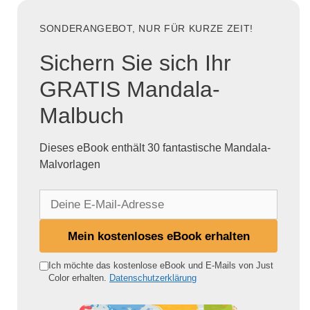
SONDERANGEBOT, NUR FÜR KURZE ZEIT!
Sichern Sie sich Ihr
GRATIS Mandala-
Malbuch
Dieses eBook enthält 30 fantastische Mandala-
Malvorlagen
D
e
i
Mein kostenloses eBook erhalten
n
e
Ich möchte das kostenlose eBook und E-Mails von Just
Color erhalten.
Datenschutzerklärung
E
-