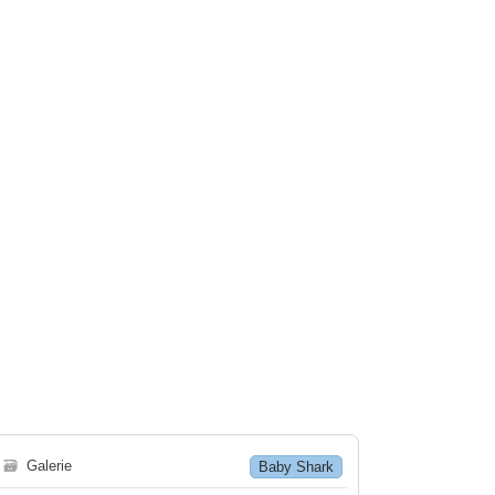
🗃
Galerie
Baby Shark