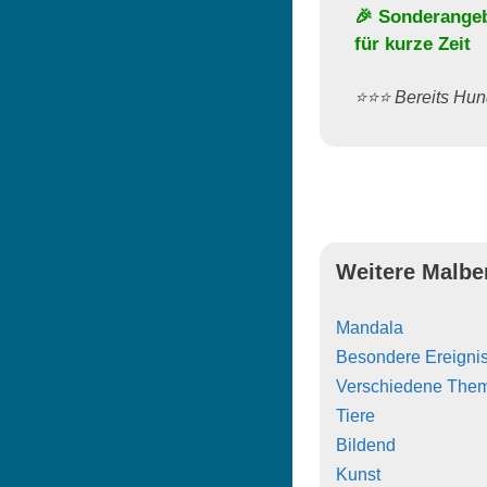
🎉 Sonderange
für kurze Zeit
⭐️⭐️⭐️ Bereits H
Weitere Malbe
Mandala
Besondere Ereigni
Verschiedene The
Tiere
Bildend
Kunst