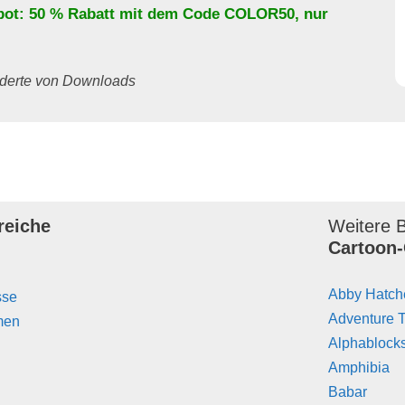
bot: 50 % Rabatt mit dem Code
COLOR50
, nur
underte von Downloads
reiche
Weitere B
Cartoon-
Abby Hatch
sse
Adventure 
men
Alphablock
Amphibia
Babar