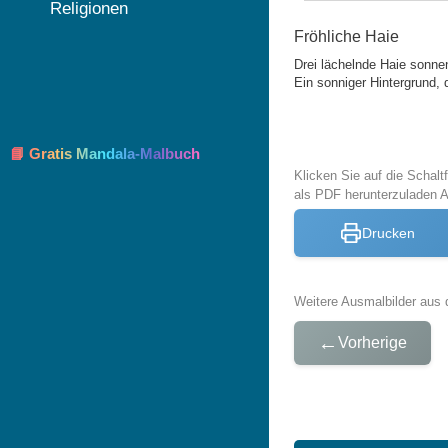
Religionen
Fröhliche Haie
Drei lächelnde Haie sonn
Ein sonniger Hintergrund, 
📘 Gratis Mandala-Malbuch
Klicken Sie auf die Schal
als PDF herunterzuladen 
Drucken
Weitere Ausmalbilder aus 
←
Vorherige