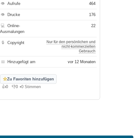
👁
Aufrufe
464
👁
Drucke
176
💻
Online-
22
Ausmalungen
Nur für den persönlichen und
🔒
Copyright
nicht-kommerziellen
Gebrauch
📅
Hinzugefügt am
vor 12 Monaten
☆
Zu Favoriten hinzufügen
👍
0
👎
0
•
0 Stimmen
Gefällt mir
Gefällt mir nicht