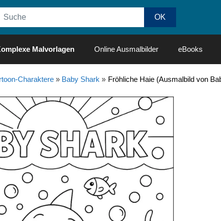
omplexe Malvorlagen
Online Ausmalbilder
eBooks
rtoon-Charaktere
»
Baby Shark
»
Fröhliche Haie (Ausmalbild von Ba