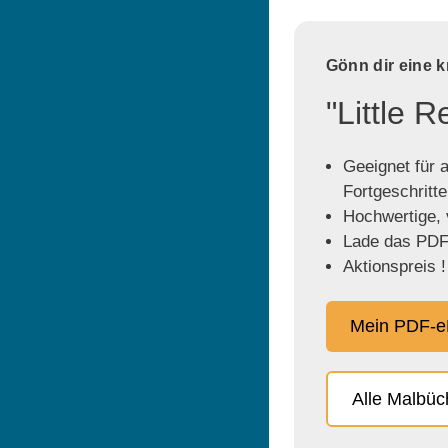
Gönn dir eine 
"Little 
Geeignet für a
Fortgeschritt
Hochwertige, v
Lade das PDF 
Aktionspreis !
Mein PDF-e
Alle Malbü