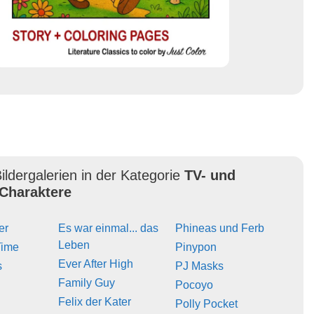
ildergalerien in der Kategorie
TV- und
Charaktere
er
Es war einmal... das
Phineas und Ferb
Leben
Time
Pinypon
Ever After High
s
PJ Masks
Family Guy
Pocoyo
Felix der Kater
Polly Pocket