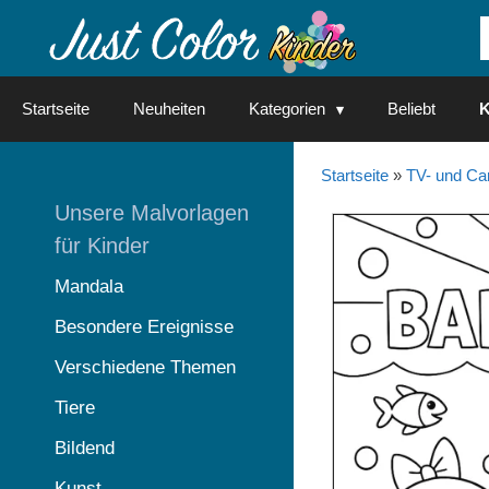
Springe
zum
Inhalt
Startseite
Neuheiten
Kategorien
Beliebt
K
Startseite
»
TV- und Ca
Unsere Malvorlagen
für Kinder
Mandala
Besondere Ereignisse
Verschiedene Themen
Tiere
Bildend
Kunst