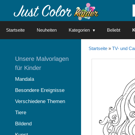
Springe
zum
Inhalt
Startseite
Neuheiten
Kategorien
Beliebt
K
Startseite
»
TV- und Ca
Unsere Malvorlagen
für Kinder
Mandala
Besondere Ereignisse
Verschiedene Themen
Tiere
Bildend
Kunst