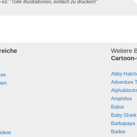
es: "Tolle Illustrationen, einfach zu drucken!"
reiche
Weitere B
Cartoon-
Abby Hatch
sse
Adventure 
men
Alphablock
Amphibia
Babar
Baby Shark
Barbapapa
Barbie
ndere