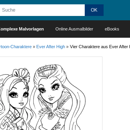
omplexe Malvorlagen
Online Ausmalbilder
eBooks
rtoon-Charaktere
»
Ever After High
»
Vier Charaktere aus Ever After 