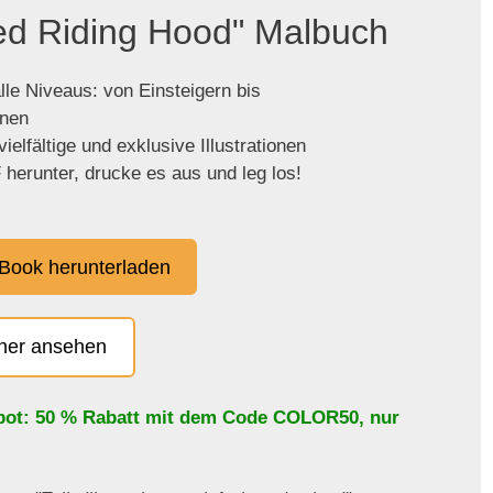
Red Riding Hood" Malbuch
lle Niveaus: von Einsteigern bis
enen
ielfältige und exklusive Illustrationen
herunter, drucke es aus und leg los!
Book herunterladen
cher ansehen
bot: 50 % Rabatt mit dem Code
COLOR50
, nur