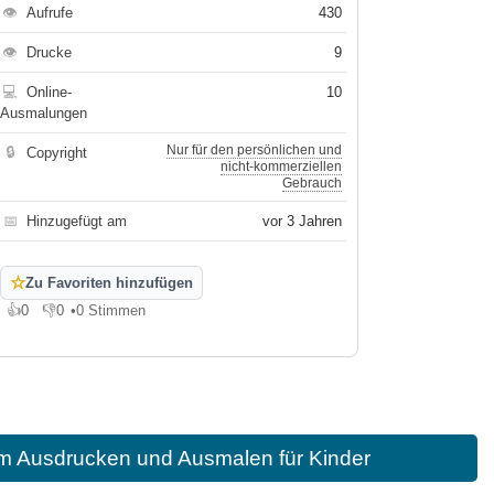
👁
Aufrufe
430
👁
Drucke
9
💻
Online-
10
Ausmalungen
Nur für den persönlichen und
🔒
Copyright
nicht-kommerziellen
Gebrauch
📅
Hinzugefügt am
vor 3 Jahren
☆
Zu Favoriten hinzufügen
👍
0
👎
0
•
0 Stimmen
Gefällt mir
Gefällt mir nicht
um Ausdrucken und Ausmalen für Kinder