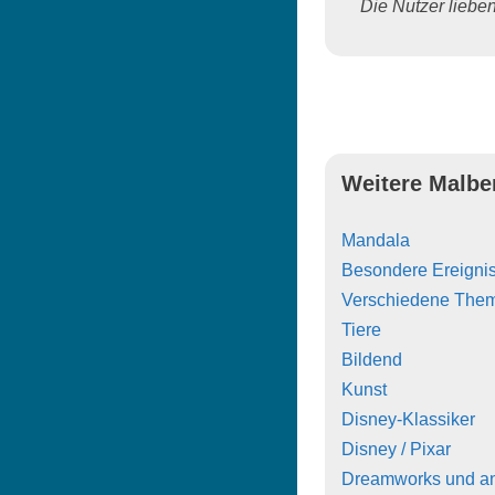
Die Nutzer lieben 
Weitere Malbe
Mandala
Besondere Ereigni
Verschiedene The
Tiere
Bildend
Kunst
Disney-Klassiker
Disney / Pixar
Dreamworks und a