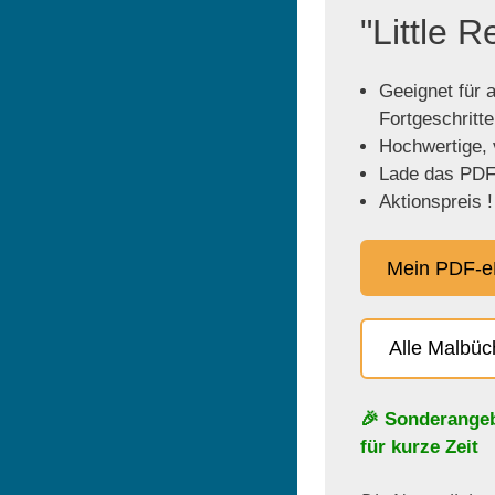
"Little 
Geeignet für a
Fortgeschritt
Hochwertige, v
Lade das PDF 
Aktionspreis !
Mein PDF-e
Alle Malbü
🎉 Sonderange
für kurze Zeit