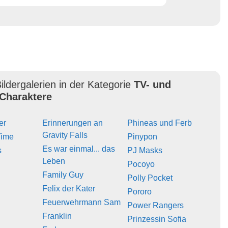
ildergalerien in der Kategorie
TV- und
Charaktere
er
Erinnerungen an
Phineas und Ferb
Gravity Falls
Time
Pinypon
Es war einmal... das
s
PJ Masks
Leben
Pocoyo
Family Guy
Polly Pocket
Felix der Kater
Pororo
Feuerwehrmann Sam
Power Rangers
Franklin
Prinzessin Sofia