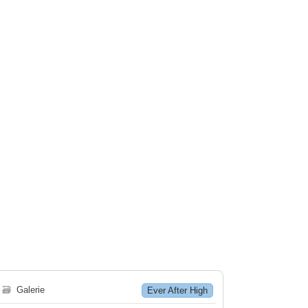
🗃
Galerie
Ever After High