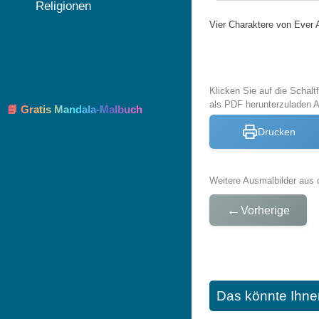
Religionen
Vier Charaktere von Ever A
Klicken Sie auf die Schal
als PDF herunterzuladen 
📘 Gratis Mandala-Malbuch
Drucken
Weitere Ausmalbilder aus 
←
Vorherige
Das könnte Ihne