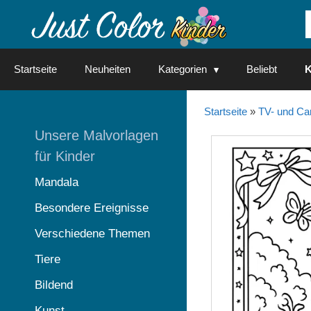
Springe
zum
Inhalt
Startseite
Neuheiten
Kategorien
Beliebt
K
Startseite
»
TV- und Ca
Unsere Malvorlagen
für Kinder
Mandala
Besondere Ereignisse
Verschiedene Themen
Tiere
Bildend
Kunst