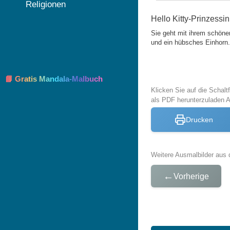
Religionen
Hello Kitty-Prinzessin
Sie geht mit ihrem schönen
und ein hübsches Einhorn.
📘 Gratis Mandala-Malbuch
Klicken Sie auf die Schal
als PDF herunterzuladen 
Drucken
Weitere Ausmalbilder aus 
←
Vorherige