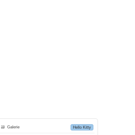
🗃
Galerie
Hello Kitty