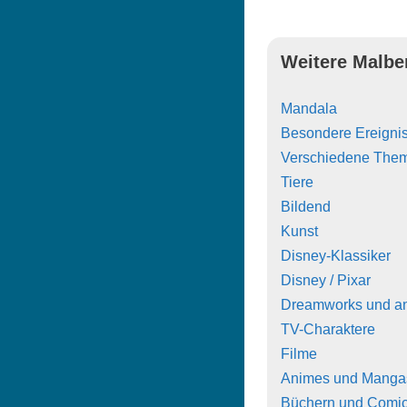
Weitere Malbe
Mandala
Besondere Ereigni
Verschiedene The
Tiere
Bildend
Kunst
Disney-Klassiker
Disney / Pixar
Dreamworks und a
TV-Charaktere
Filme
Animes und Manga
Büchern und Comi