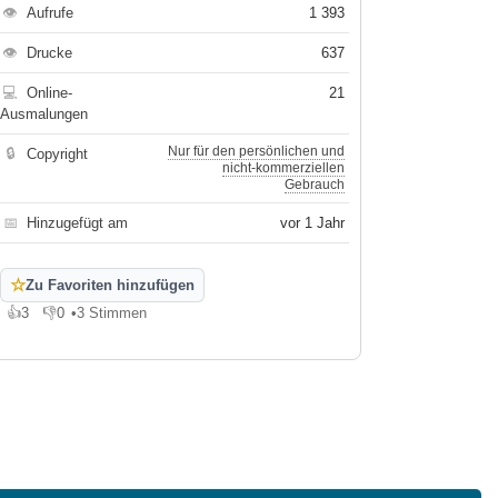
👁
Aufrufe
1 393
👁
Drucke
637
💻
Online-
21
Ausmalungen
Nur für den persönlichen und
🔒
Copyright
nicht-kommerziellen
Gebrauch
📅
Hinzugefügt am
vor 1 Jahr
☆
Zu Favoriten hinzufügen
👍
3
👎
0
•
3 Stimmen
Gefällt mir
Gefällt mir nicht