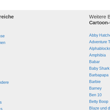
reiche
Weitere B
Cartoon-
Abby Hatch
sse
Adventure 
men
Alphablock
Amphibia
Babar
Baby Shark
Barbapapa
Barbie
ndere
Barney
Ben 10
Betty Boop
s
Blaze und d
cs