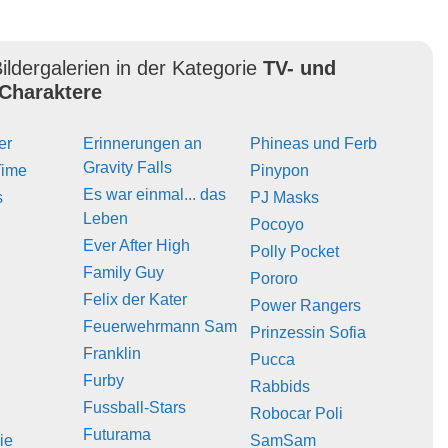
ildergalerien in der Kategorie
TV- und
Charaktere
er
Erinnerungen an
Phineas und Ferb
Gravity Falls
Time
Pinypon
Es war einmal... das
s
PJ Masks
Leben
Pocoyo
Ever After High
Polly Pocket
Family Guy
Pororo
Felix der Kater
Power Rangers
Feuerwehrmann Sam
Prinzessin Sofia
Franklin
Pucca
Furby
Rabbids
Fussball-Stars
Robocar Poli
Futurama
ie
SamSam