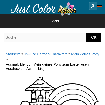
Springe
zum
Inhalt
Menü
Startseite
»
TV- und Cartoon-Charaktere
»
Mein kleines Pony
»
Ausmalbilder von Mein kleines Pony zum kostenlosen
Ausdrucken (Ausmalbild)