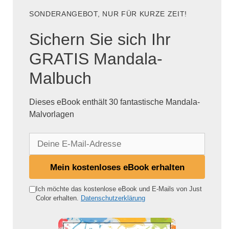
SONDERANGEBOT, NUR FÜR KURZE ZEIT!
Sichern Sie sich Ihr
GRATIS Mandala-
Malbuch
Dieses eBook enthält 30 fantastische Mandala-
Malvorlagen
D
e
i
Mein kostenloses eBook erhalten
n
e
Ich möchte das kostenlose eBook und E-Mails von Just
Color erhalten.
Datenschutzerklärung
E
-
M