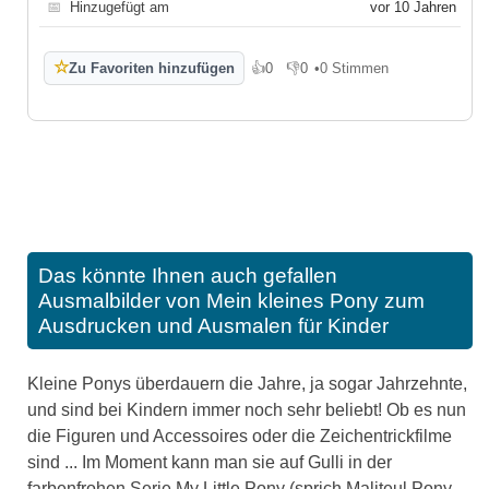
📅
Hinzugefügt am
vor 10 Jahren
☆
Zu Favoriten hinzufügen
👍
0
👎
0
•
0 Stimmen
Gefällt mir
Gefällt mir nicht
Das könnte Ihnen auch gefallen
Ausmalbilder von Mein kleines Pony zum
Ausdrucken und Ausmalen für Kinder
Kleine Ponys überdauern die Jahre, ja sogar Jahrzehnte,
und sind bei Kindern immer noch sehr beliebt! Ob es nun
die Figuren und Accessoires oder die Zeichentrickfilme
sind ... Im Moment kann man sie auf Gulli in der
farbenfrohen Serie My Little Pony (sprich Maliteul Pony