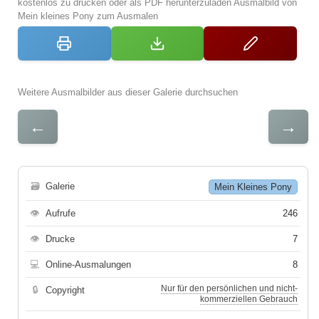
kostenlos zu drucken oder als PDF herunterzuladen Ausmalbild von
Mein kleines Pony zum Ausmalen
Weitere Ausmalbilder aus dieser Galerie durchsuchen
←
→
🗃
Galerie
Mein Kleines Pony
👁
Aufrufe
246
👁
Drucke
7
💻
Online-Ausmalungen
8
Nur für den persönlichen und nicht-
🔒
Copyright
kommerziellen Gebrauch