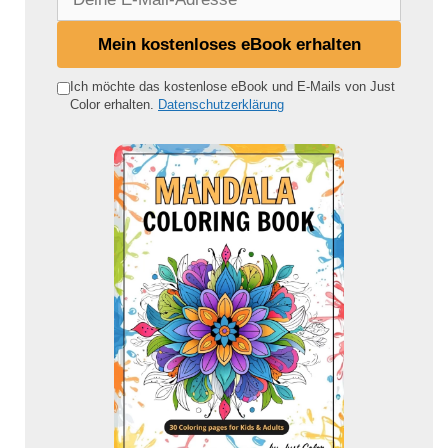
e
i
Mein kostenloses eBook erhalten
n
e
Ich möchte das kostenlose eBook und E-Mails von Just
Color erhalten.
Datenschutzerklärung
E
-
M
a
i
l
-
A
d
r
e
s
s
e