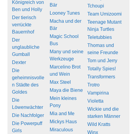
Königreich von
Bär
Tchoupi
Ben und Holly
Looney Tunes
Team Umizoomi
Der tierisch
Macha und der
Teenage Mutant
verrückte
Bär
Ninja Turtles
Bauernhof
Magic School
Teletubbies
Der
Bus
Thomas und
unglaubliche
Many und seine
seine Freunde
Gumball
Werkzeuge
Tom und Jerry
Dexter
Marcelino Brot
Totally Spies!
Die
und Wein
Transformers
geheimnisvolle
Max Steel
n Städte des
Trotro
Maya die Biene
Goldes
Vampirina
Mein kleines
Die
Violetta
Pony
Löwenwächter
Wickie und die
Mia and Me
Die Nachfolger
starken Männer
Mickys Haus
Die Powerpuff
Wild Kratts
Miraculous
Girls
Winx