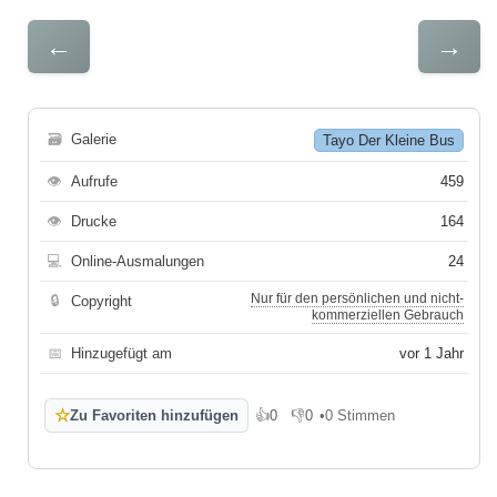
←
→
🗃
Galerie
Tayo Der Kleine Bus
👁
Aufrufe
459
👁
Drucke
164
💻
Online-Ausmalungen
24
Nur für den persönlichen und nicht-
🔒
Copyright
kommerziellen Gebrauch
📅
Hinzugefügt am
vor 1 Jahr
☆
Zu Favoriten hinzufügen
👍
0
👎
0
•
0 Stimmen
Gefällt mir
Gefällt mir nicht