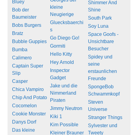
Bluey
Shimmer And
kleine
Bob der
Shine
Neugierige
Baumeister
South Park
Gluecksbaerchi
Bobs Burgers
Soy Luna
s
Bratz
Space Goofs -
Go Diego Go!
Bubble Guppies
Unsichtbare
Gormiti
Besucher
Bumba
Hello Kitty
Spidey und
Calimero
Hey Arnold
seine
Captain Super
Inspector
erstaunlichen
Slip
Gadget
Freunde
Casper
Jake und die
SpongeBob
Chica Vampiro
Nimmerland
Schwammkopf
Chip And Potato
Piraten
Steven
Cocomelon
Jimmy Neutron
Universe
Cookie Monster
Kiki 1
Stranger Things
Danys Dorf
Kim Possible
Sylvester und
Das kleine
Kleiner Brauner
Tweety