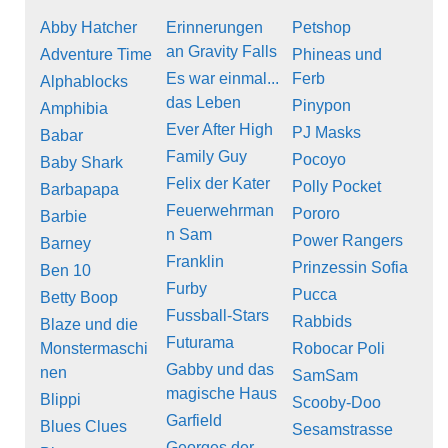
Abby Hatcher
Erinnerungen
Petshop
an Gravity Falls
Adventure Time
Phineas und
Es war einmal...
Ferb
Alphablocks
das Leben
Pinypon
Amphibia
Ever After High
PJ Masks
Babar
Family Guy
Pocoyo
Baby Shark
Felix der Kater
Polly Pocket
Barbapapa
Feuerwehrman
Pororo
Barbie
n Sam
Power Rangers
Barney
Franklin
Prinzessin Sofia
Ben 10
Furby
Pucca
Betty Boop
Fussball-Stars
Rabbids
Blaze und die
Futurama
Monstermaschi
Robocar Poli
Gabby und das
nen
SamSam
magische Haus
Blippi
Scooby-Doo
Garfield
Blues Clues
Sesamstrasse
Georges der