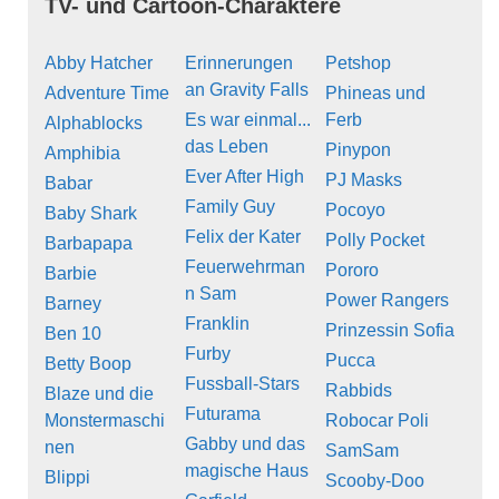
TV- und Cartoon-Charaktere
Abby Hatcher
Erinnerungen
Petshop
an Gravity Falls
Adventure Time
Phineas und
Es war einmal...
Ferb
Alphablocks
das Leben
Pinypon
Amphibia
Ever After High
PJ Masks
Babar
Family Guy
Pocoyo
Baby Shark
Felix der Kater
Polly Pocket
Barbapapa
Feuerwehrman
Pororo
Barbie
n Sam
Power Rangers
Barney
Franklin
Prinzessin Sofia
Ben 10
Furby
Pucca
Betty Boop
Fussball-Stars
Rabbids
Blaze und die
Futurama
Monstermaschi
Robocar Poli
Gabby und das
nen
SamSam
magische Haus
Blippi
Scooby-Doo