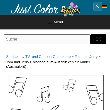
Springe
zum
Inhalt
Menü
Startseite
»
TV- und Cartoon-Charaktere
»
Tom und Jerry
»
Tom und Jerry Coloriage zum Ausdrucken für Kinder
(Ausmalbild)