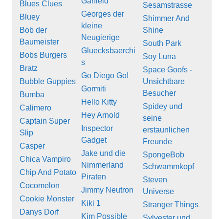
Garfield
Blues Clues
Sesamstrasse
Georges der
Bluey
Shimmer And
kleine
Bob der
Shine
Neugierige
Baumeister
South Park
Gluecksbaerchi
Bobs Burgers
Soy Luna
s
Bratz
Space Goofs -
Go Diego Go!
Bubble Guppies
Unsichtbare
Gormiti
Besucher
Bumba
Hello Kitty
Spidey und
Calimero
Hey Arnold
seine
Captain Super
Inspector
erstaunlichen
Slip
Gadget
Freunde
Casper
Jake und die
SpongeBob
Chica Vampiro
Nimmerland
Schwammkopf
Chip And Potato
Piraten
Steven
Cocomelon
Jimmy Neutron
Universe
Cookie Monster
Kiki 1
Stranger Things
Danys Dorf
Kim Possible
Sylvester und