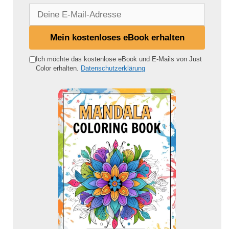
D
e
i
Mein kostenloses eBook erhalten
n
e
Ich möchte das kostenlose eBook und E-Mails von Just
Color erhalten.
Datenschutzerklärung
E
-
M
a
i
l
-
A
d
r
e
s
s