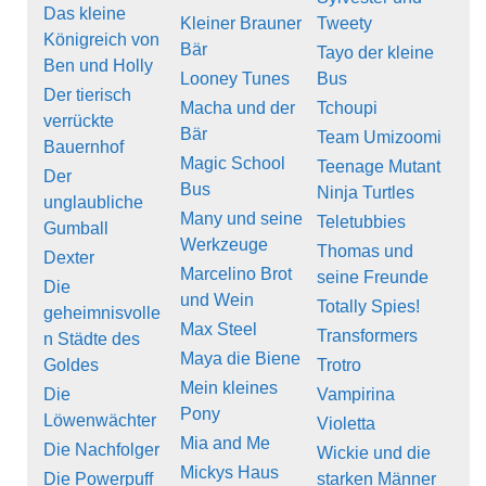
Das kleine
Kleiner Brauner
Tweety
Königreich von
Bär
Tayo der kleine
Ben und Holly
Looney Tunes
Bus
Der tierisch
Macha und der
Tchoupi
verrückte
Bär
Team Umizoomi
Bauernhof
Magic School
Teenage Mutant
Der
Bus
Ninja Turtles
unglaubliche
Many und seine
Teletubbies
Gumball
Werkzeuge
Thomas und
Dexter
Marcelino Brot
seine Freunde
Die
und Wein
Totally Spies!
geheimnisvolle
Max Steel
Transformers
n Städte des
Maya die Biene
Goldes
Trotro
Mein kleines
Die
Vampirina
Pony
Löwenwächter
Violetta
Mia and Me
Die Nachfolger
Wickie und die
Mickys Haus
Die Powerpuff
starken Männer