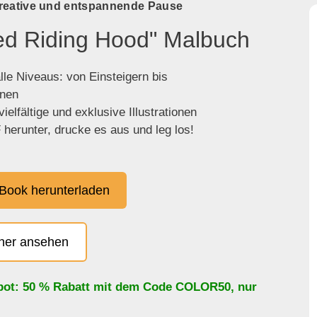
kreative und entspannende Pause
Red Riding Hood" Malbuch
lle Niveaus: von Einsteigern bis
enen
ielfältige und exklusive Illustrationen
herunter, drucke es aus und leg los!
Book herunterladen
cher ansehen
bot: 50 % Rabatt mit dem Code
COLOR50
, nur