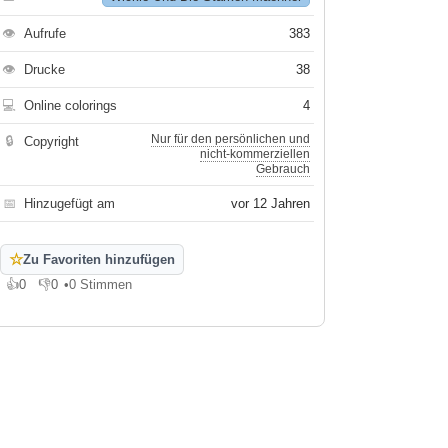
👁
Aufrufe
383
👁
Drucke
38
💻
Online colorings
4
Nur für den persönlichen und
🔒
Copyright
nicht-kommerziellen
Gebrauch
📅
Hinzugefügt am
vor 12 Jahren
☆
Zu Favoriten hinzufügen
👍
0
👎
0
•
0 Stimmen
Gefällt mir
Gefällt mir nicht