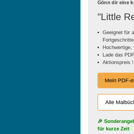
Gönn dir eine 
"Little 
Geeignet für a
Fortgeschritt
Hochwertige, v
Lade das PDF 
Aktionspreis !
Mein PDF-e
Alle Malbü
🎉 Sonderange
für kurze Zeit