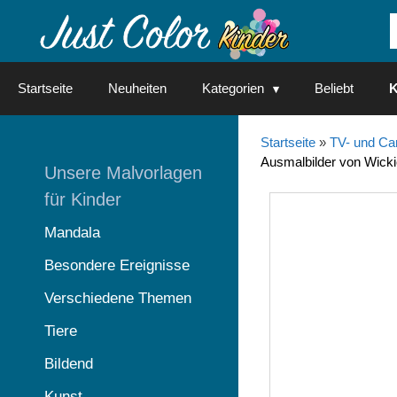
Springe
zum
Inhalt
Startseite
Neuheiten
Kategorien
Beliebt
K
Startseite
»
TV- und Ca
Ausmalbilder von Wicki
Unsere Malvorlagen
für Kinder
Mandala
Besondere Ereignisse
Verschiedene Themen
Tiere
Bildend
Kunst