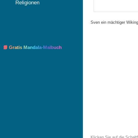
Religionen
Sven ein mächtiger Wiking
📘 Gratis Mandala-Malbuch
Klicken Sie auf die Schal