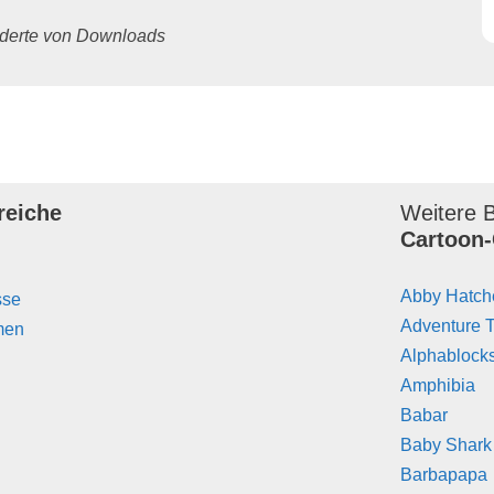
underte von Downloads
reiche
Weitere B
Cartoon-
Abby Hatch
sse
Adventure 
men
Alphablock
Amphibia
Babar
Baby Shark
Barbapapa