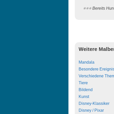
⭐️⭐️⭐️ Bereits H
Weitere Malbe
Mandala
Besondere Ereigni
Verschiedene The
Tiere
Bildend
Kunst
Disney-Klassiker
Disney / Pixar