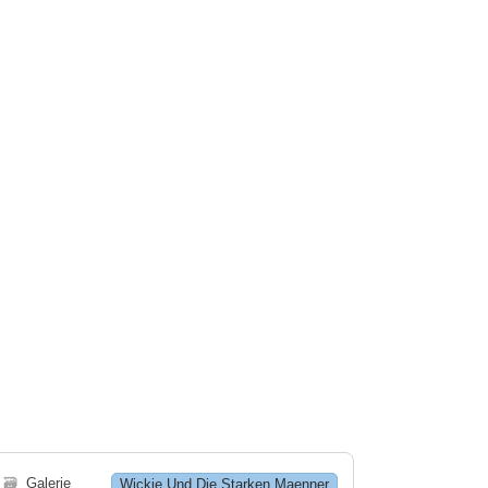
🗃
Galerie
Wickie Und Die Starken Maenner