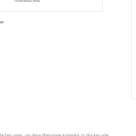
er
tflächen unten, um diese Malvorlage kostenlos zu drucken oder