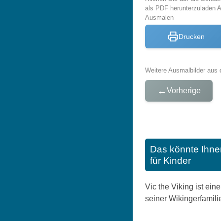
als PDF herunterzuladen 
Ausmalen
Drucken
Weitere Ausmalbilder aus 
←
Vorherige
Das könnte Ihne
für Kinder
Vic the Viking ist ei
seiner Wikingerfamili