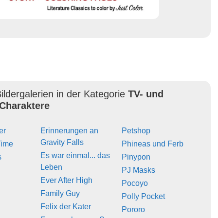
ildergalerien in der Kategorie
TV- und
Charaktere
er
Erinnerungen an
Petshop
Gravity Falls
Time
Phineas und Ferb
Es war einmal... das
s
Pinypon
Leben
PJ Masks
Ever After High
Pocoyo
Family Guy
Polly Pocket
Felix der Kater
Pororo